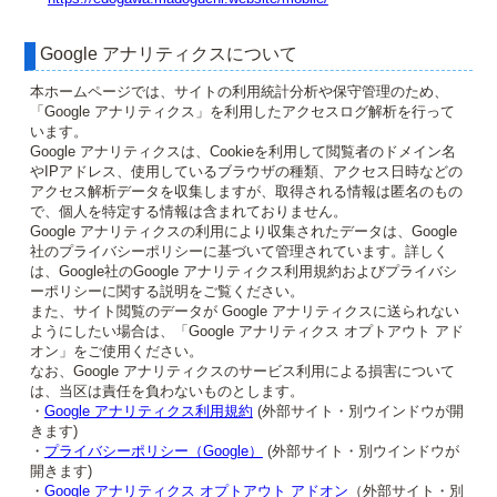
Google アナリティクスについて
本ホームページでは、サイトの利用統計分析や保守管理のため、
「Google アナリティクス」を利用したアクセスログ解析を行って
います。
Google アナリティクスは、Cookieを利用して閲覧者のドメイン名
やIPアドレス、使用しているブラウザの種類、アクセス日時などの
アクセス解析データを収集しますが、取得される情報は匿名のもの
で、個人を特定する情報は含まれておりません。
Google アナリティクスの利用により収集されたデータは、Google
社のプライバシーポリシーに基づいて管理されています。詳しく
は、Google社のGoogle アナリティクス利用規約およびプライバシ
ーポリシーに関する説明をご覧ください。
また、サイト閲覧のデータが Google アナリティクスに送られない
ようにしたい場合は、「Google アナリティクス オプトアウト アド
オン」をご使用ください。
なお、Google アナリティクスのサービス利用による損害について
は、当区は責任を負わないものとします。
・
Google アナリティクス利用規約
(外部サイト・別ウインドウが開
きます)
・
プライバシーポリシー（Google）
(外部サイト・別ウインドウが
開きます)
・
Google アナリティクス オプトアウト アドオン
（外部サイト・別