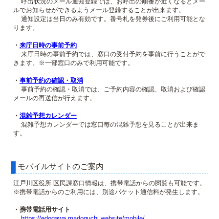
呼出状況のメール通知登録では、お呼出の順番が近くなるとメー
ルでお知らせができるようメール登録することが出来ます。
通知設定は当日のみ有効です。番号札を発券後にご利用可能とな
ります。
・
来庁日時の事前予約
来庁日時の事前予約では、窓口の受付予約を事前に行うことがで
きます。※一部窓口のみで利用可能です。
・
事前予約の確認・取消
事前予約の確認・取消では、ご予約内容の確認、取消および確認
メールの再送信が行えます。
・
混雑予想カレンダー
混雑予想カレンダーでは窓口毎の混雑予想を見ることが出来ま
す。
モバイルサイトのご案内
江戸川区役所 区民課窓口情報は、携帯電話からの閲覧も可能です。
※携帯電話からのご利用には、別途パケット通信料が発生します。
・携帯電話用サイト
https://edogawa.madoguchi.website/mobile/