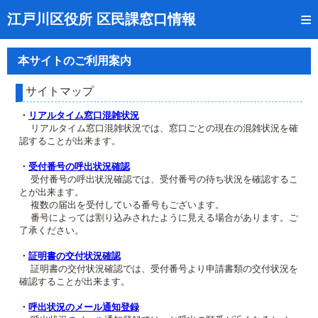
トップページ
江戸川区役所 区民課窓口情報
リアルタイム窓口混雑状況
本サイトのご利用案内
受付番号の呼出状況確認
サイトマップ
証明書の交付状況確認
・
リアルタイム窓口混雑状況
リアルタイム窓口混雑状況では、窓口ごとの現在の混雑状況を確
呼出状況のメール通知登録
認することが出来ます。
来庁日時の事前予約
・
受付番号の呼出状況確認
受付番号の呼出状況確認では、受付番号の待ち状況を確認するこ
とが出来ます。
事前予約の確認・取消
複数の届出を受付している番号もございます。
番号によっては割り込みされたように見える場合があります。ご
混雑予想カレンダー
了承ください。
本サイトのご利用案内
・
証明書の交付状況確認
証明書の交付状況確認では、受付番号より申請書類の交付状況を
確認することが出来ます。
・
呼出状況のメール通知登録