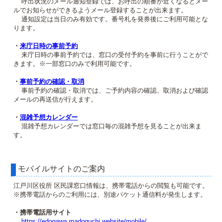
呼出状況のメール通知登録では、お呼出の順番が近くなるとメー
ルでお知らせができるようメール登録することが出来ます。
通知設定は当日のみ有効です。番号札を発券後にご利用可能とな
ります。
・
来庁日時の事前予約
来庁日時の事前予約では、窓口の受付予約を事前に行うことがで
きます。※一部窓口のみで利用可能です。
・
事前予約の確認・取消
事前予約の確認・取消では、ご予約内容の確認、取消および確認
メールの再送信が行えます。
・
混雑予想カレンダー
混雑予想カレンダーでは窓口毎の混雑予想を見ることが出来ま
す。
モバイルサイトのご案内
江戸川区役所 区民課窓口情報は、携帯電話からの閲覧も可能です。
※携帯電話からのご利用には、別途パケット通信料が発生します。
・携帯電話用サイト
https://edogawa.madoguchi.website/mobile/