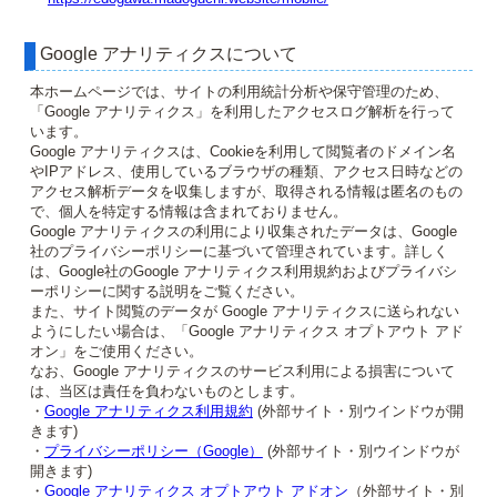
Google アナリティクスについて
本ホームページでは、サイトの利用統計分析や保守管理のため、
「Google アナリティクス」を利用したアクセスログ解析を行って
います。
Google アナリティクスは、Cookieを利用して閲覧者のドメイン名
やIPアドレス、使用しているブラウザの種類、アクセス日時などの
アクセス解析データを収集しますが、取得される情報は匿名のもの
で、個人を特定する情報は含まれておりません。
Google アナリティクスの利用により収集されたデータは、Google
社のプライバシーポリシーに基づいて管理されています。詳しく
は、Google社のGoogle アナリティクス利用規約およびプライバシ
ーポリシーに関する説明をご覧ください。
また、サイト閲覧のデータが Google アナリティクスに送られない
ようにしたい場合は、「Google アナリティクス オプトアウト アド
オン」をご使用ください。
なお、Google アナリティクスのサービス利用による損害について
は、当区は責任を負わないものとします。
・
Google アナリティクス利用規約
(外部サイト・別ウインドウが開
きます)
・
プライバシーポリシー（Google）
(外部サイト・別ウインドウが
開きます)
・
Google アナリティクス オプトアウト アドオン
（外部サイト・別