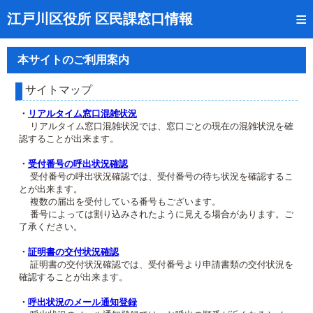
トップページ
江戸川区役所 区民課窓口情報
リアルタイム窓口混雑状況
本サイトのご利用案内
受付番号の呼出状況確認
サイトマップ
証明書の交付状況確認
・
リアルタイム窓口混雑状況
リアルタイム窓口混雑状況では、窓口ごとの現在の混雑状況を確
呼出状況のメール通知登録
認することが出来ます。
来庁日時の事前予約
・
受付番号の呼出状況確認
受付番号の呼出状況確認では、受付番号の待ち状況を確認するこ
とが出来ます。
事前予約の確認・取消
複数の届出を受付している番号もございます。
番号によっては割り込みされたように見える場合があります。ご
混雑予想カレンダー
了承ください。
本サイトのご利用案内
・
証明書の交付状況確認
証明書の交付状況確認では、受付番号より申請書類の交付状況を
確認することが出来ます。
・
呼出状況のメール通知登録