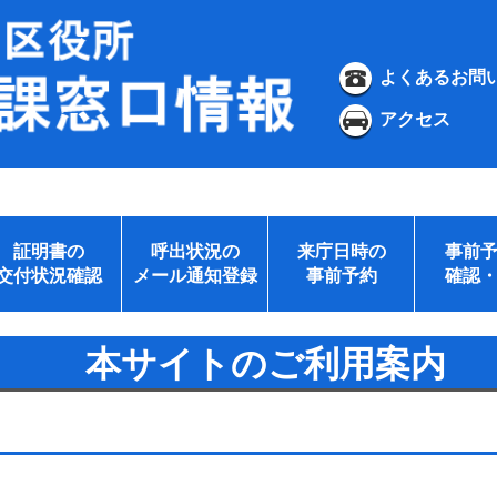
よくあるお問
アクセス
証明書の
呼出状況の
来庁日時の
事前
交付状況確認
メール通知登録
事前予約
確認
本サイトのご利用案内