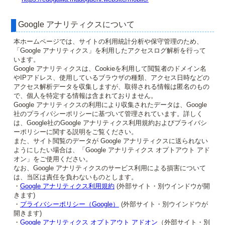
Google アナリティクスについて
本ホームページでは、サイトの利用統計分析や保守管理のため、
「Google アナリティクス」を利用したアクセスログ解析を行って
います。
Google アナリティクスは、Cookieを利用して閲覧者のドメイン名
やIPアドレス、使用しているブラウザの種類、アクセス日時などの
アクセス解析データを収集しますが、取得される情報は匿名のもの
で、個人を特定する情報は含まれておりません。
Google アナリティクスの利用により収集されたデータは、Google
社のプライバシーポリシーに基づいて管理されています。詳しく
は、Google社のGoogle アナリティクス利用規約およびプライバシ
ーポリシーに関する説明をご覧ください。
また、サイト閲覧のデータが Google アナリティクスに送られない
ようにしたい場合は、「Google アナリティクス オプトアウト アド
オン」をご使用ください。
なお、Google アナリティクスのサービス利用による損害について
は、当区は責任を負わないものとします。
・
Google アナリティクス利用規約
(外部サイト・別ウインドウが開
きます)
・
プライバシーポリシー（Google）
(外部サイト・別ウインドウが
開きます)
・
Google アナリティクス オプトアウト アドオン
（外部サイト・別