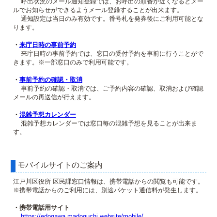
呼出状況のメール通知登録では、お呼出の順番が近くなるとメー
ルでお知らせができるようメール登録することが出来ます。
通知設定は当日のみ有効です。番号札を発券後にご利用可能とな
ります。
・
来庁日時の事前予約
来庁日時の事前予約では、窓口の受付予約を事前に行うことがで
きます。※一部窓口のみで利用可能です。
・
事前予約の確認・取消
事前予約の確認・取消では、ご予約内容の確認、取消および確認
メールの再送信が行えます。
・
混雑予想カレンダー
混雑予想カレンダーでは窓口毎の混雑予想を見ることが出来ま
す。
モバイルサイトのご案内
江戸川区役所 区民課窓口情報は、携帯電話からの閲覧も可能です。
※携帯電話からのご利用には、別途パケット通信料が発生します。
・携帯電話用サイト
https://edogawa.madoguchi.website/mobile/