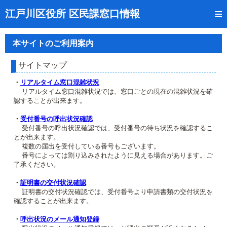
トップページ
江戸川区役所 区民課窓口情報
リアルタイム窓口混雑状況
本サイトのご利用案内
受付番号の呼出状況確認
サイトマップ
証明書の交付状況確認
・
リアルタイム窓口混雑状況
リアルタイム窓口混雑状況では、窓口ごとの現在の混雑状況を確
呼出状況のメール通知登録
認することが出来ます。
来庁日時の事前予約
・
受付番号の呼出状況確認
受付番号の呼出状況確認では、受付番号の待ち状況を確認するこ
とが出来ます。
事前予約の確認・取消
複数の届出を受付している番号もございます。
番号によっては割り込みされたように見える場合があります。ご
混雑予想カレンダー
了承ください。
本サイトのご利用案内
・
証明書の交付状況確認
証明書の交付状況確認では、受付番号より申請書類の交付状況を
確認することが出来ます。
・
呼出状況のメール通知登録