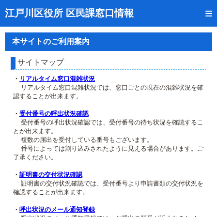
トップページ
江戸川区役所 区民課窓口情報
リアルタイム窓口混雑状況
本サイトのご利用案内
受付番号の呼出状況確認
サイトマップ
証明書の交付状況確認
・
リアルタイム窓口混雑状況
リアルタイム窓口混雑状況では、窓口ごとの現在の混雑状況を確
呼出状況のメール通知登録
認することが出来ます。
来庁日時の事前予約
・
受付番号の呼出状況確認
受付番号の呼出状況確認では、受付番号の待ち状況を確認するこ
とが出来ます。
事前予約の確認・取消
複数の届出を受付している番号もございます。
番号によっては割り込みされたように見える場合があります。ご
混雑予想カレンダー
了承ください。
本サイトのご利用案内
・
証明書の交付状況確認
証明書の交付状況確認では、受付番号より申請書類の交付状況を
確認することが出来ます。
・
呼出状況のメール通知登録