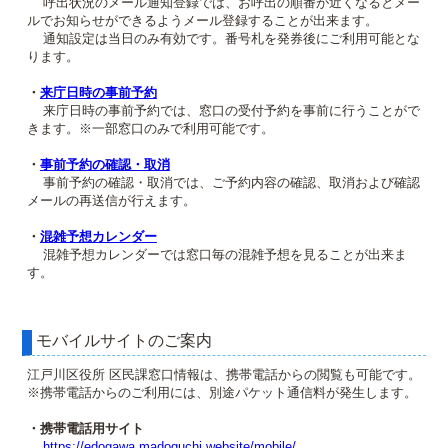
呼出状況のメール通知登録では、お呼出の順番が近くなるとメー
ルでお知らせができるようメール登録することが出来ます。
通知設定は当日のみ有効です。番号札を発券後にご利用可能とな
ります。
・
来庁日時の事前予約
来庁日時の事前予約では、窓口の受付予約を事前に行うことがで
きます。※一部窓口のみで利用可能です。
・
事前予約の確認・取消
事前予約の確認・取消では、ご予約内容の確認、取消および確認
メールの再送信が行えます。
・
混雑予想カレンダー
混雑予想カレンダーでは窓口毎の混雑予想を見ることが出来ま
す。
モバイルサイトのご案内
江戸川区役所 区民課窓口情報は、携帯電話からの閲覧も可能です。
※携帯電話からのご利用には、別途パケット通信料が発生します。
・携帯電話用サイト
https://edogawa.madoguchi.website/mobile/