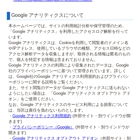
Google アナリティクスについて
本ホームページでは、サイトの利用統計分析や保守管理のため、
「Google アナリティクス」を利用したアクセスログ解析を行って
います。
Google アナリティクスは、Cookieを利用して閲覧者のドメイン名
やIPアドレス、使用しているブラウザの種類、アクセス日時などの
アクセス解析データを収集しますが、取得される情報は匿名のもの
で、個人を特定する情報は含まれておりません。
Google アナリティクスの利用により収集されたデータは、Google
社のプライバシーポリシーに基づいて管理されています。詳しく
は、Google社のGoogle アナリティクス利用規約およびプライバシ
ーポリシーに関する説明をご覧ください。
また、サイト閲覧のデータが Google アナリティクスに送られない
ようにしたい場合は、「Google アナリティクス オプトアウト アド
オン」をご使用ください。
なお、Google アナリティクスのサービス利用による損害について
は、当区は責任を負わないものとします。
・
Google アナリティクス利用規約
(外部サイト・別ウインドウが開
きます)
・
プライバシーポリシー（Google）
(外部サイト・別ウインドウが
開きます)
・
Google アナリティクス オプトアウト アドオン
（外部サイト・別