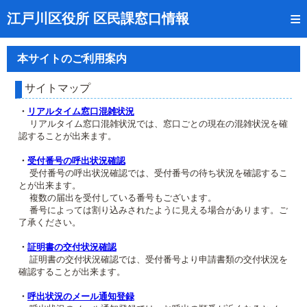
トップページ
江戸川区役所 区民課窓口情報
リアルタイム窓口混雑状況
本サイトのご利用案内
受付番号の呼出状況確認
サイトマップ
証明書の交付状況確認
・
リアルタイム窓口混雑状況
リアルタイム窓口混雑状況では、窓口ごとの現在の混雑状況を確
呼出状況のメール通知登録
認することが出来ます。
来庁日時の事前予約
・
受付番号の呼出状況確認
受付番号の呼出状況確認では、受付番号の待ち状況を確認するこ
とが出来ます。
事前予約の確認・取消
複数の届出を受付している番号もございます。
番号によっては割り込みされたように見える場合があります。ご
混雑予想カレンダー
了承ください。
本サイトのご利用案内
・
証明書の交付状況確認
証明書の交付状況確認では、受付番号より申請書類の交付状況を
確認することが出来ます。
・
呼出状況のメール通知登録