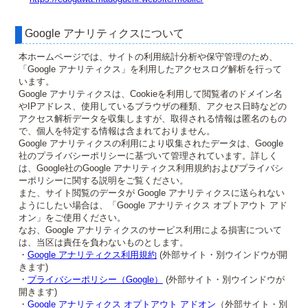
Google アナリティクスについて
本ホームページでは、サイトの利用統計分析や保守管理のため、
「Google アナリティクス」を利用したアクセスログ解析を行って
います。
Google アナリティクスは、Cookieを利用して閲覧者のドメイン名
やIPアドレス、使用しているブラウザの種類、アクセス日時などの
アクセス解析データを収集しますが、取得される情報は匿名のもの
で、個人を特定する情報は含まれておりません。
Google アナリティクスの利用により収集されたデータは、Google
社のプライバシーポリシーに基づいて管理されています。詳しく
は、Google社のGoogle アナリティクス利用規約およびプライバシ
ーポリシーに関する説明をご覧ください。
また、サイト閲覧のデータが Google アナリティクスに送られない
ようにしたい場合は、「Google アナリティクス オプトアウト アド
オン」をご使用ください。
なお、Google アナリティクスのサービス利用による損害について
は、当区は責任を負わないものとします。
・
Google アナリティクス利用規約
(外部サイト・別ウインドウが開
きます)
・
プライバシーポリシー（Google）
(外部サイト・別ウインドウが
開きます)
・
Google アナリティクス オプトアウト アドオン
（外部サイト・別