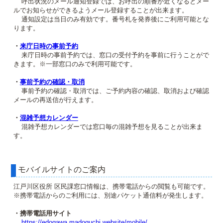
呼出状況のメール通知登録では、お呼出の順番が近くなるとメー
ルでお知らせができるようメール登録することが出来ます。
通知設定は当日のみ有効です。番号札を発券後にご利用可能とな
ります。
・
来庁日時の事前予約
来庁日時の事前予約では、窓口の受付予約を事前に行うことがで
きます。※一部窓口のみで利用可能です。
・
事前予約の確認・取消
事前予約の確認・取消では、ご予約内容の確認、取消および確認
メールの再送信が行えます。
・
混雑予想カレンダー
混雑予想カレンダーでは窓口毎の混雑予想を見ることが出来ま
す。
モバイルサイトのご案内
江戸川区役所 区民課窓口情報は、携帯電話からの閲覧も可能です。
※携帯電話からのご利用には、別途パケット通信料が発生します。
・携帯電話用サイト
https://edogawa.madoguchi.website/mobile/