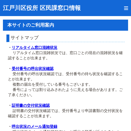
トップページ
江戸川区役所 区民課窓口情報
リアルタイム窓口混雑状況
本サイトのご利用案内
受付番号の呼出状況確認
サイトマップ
証明書の交付状況確認
・
リアルタイム窓口混雑状況
リアルタイム窓口混雑状況では、窓口ごとの現在の混雑状況を確
呼出状況のメール通知登録
認することが出来ます。
来庁日時の事前予約
・
受付番号の呼出状況確認
受付番号の呼出状況確認では、受付番号の待ち状況を確認するこ
とが出来ます。
事前予約の確認・取消
複数の届出を受付している番号もございます。
番号によっては割り込みされたように見える場合があります。ご
混雑予想カレンダー
了承ください。
本サイトのご利用案内
・
証明書の交付状況確認
証明書の交付状況確認では、受付番号より申請書類の交付状況を
確認することが出来ます。
・
呼出状況のメール通知登録