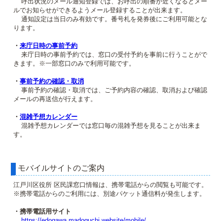
呼出状況のメール通知登録では、お呼出の順番が近くなるとメー
ルでお知らせができるようメール登録することが出来ます。
通知設定は当日のみ有効です。番号札を発券後にご利用可能とな
ります。
・
来庁日時の事前予約
来庁日時の事前予約では、窓口の受付予約を事前に行うことがで
きます。※一部窓口のみで利用可能です。
・
事前予約の確認・取消
事前予約の確認・取消では、ご予約内容の確認、取消および確認
メールの再送信が行えます。
・
混雑予想カレンダー
混雑予想カレンダーでは窓口毎の混雑予想を見ることが出来ま
す。
モバイルサイトのご案内
江戸川区役所 区民課窓口情報は、携帯電話からの閲覧も可能です。
※携帯電話からのご利用には、別途パケット通信料が発生します。
・携帯電話用サイト
https://edogawa.madoguchi.website/mobile/