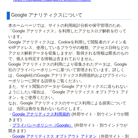
Google アナリティクスについて
本ホームページでは、サイトの利用統計分析や保守管理のため、
「Google アナリティクス」を利用したアクセスログ解析を行って
います。
Google アナリティクスは、Cookieを利用して閲覧者のドメイン名
やIPアドレス、使用しているブラウザの種類、アクセス日時などの
アクセス解析データを収集しますが、取得される情報は匿名のもの
で、個人を特定する情報は含まれておりません。
Google アナリティクスの利用により収集されたデータは、Google
社のプライバシーポリシーに基づいて管理されています。詳しく
は、Google社のGoogle アナリティクス利用規約およびプライバシ
ーポリシーに関する説明をご覧ください。
また、サイト閲覧のデータが Google アナリティクスに送られない
ようにしたい場合は、「Google アナリティクス オプトアウト アド
オン」をご使用ください。
なお、Google アナリティクスのサービス利用による損害について
は、当区は責任を負わないものとします。
・
Google アナリティクス利用規約
(外部サイト・別ウインドウが開
きます)
・
プライバシーポリシー（Google）
(外部サイト・別ウインドウが
開きます)
・
Google アナリティクス オプトアウト アドオン
（外部サイト・別