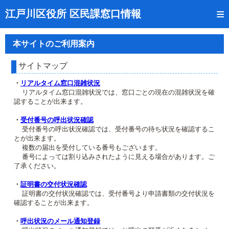
トップページ
江戸川区役所 区民課窓口情報
リアルタイム窓口混雑状況
本サイトのご利用案内
受付番号の呼出状況確認
サイトマップ
証明書の交付状況確認
・
リアルタイム窓口混雑状況
リアルタイム窓口混雑状況では、窓口ごとの現在の混雑状況を確
呼出状況のメール通知登録
認することが出来ます。
来庁日時の事前予約
・
受付番号の呼出状況確認
受付番号の呼出状況確認では、受付番号の待ち状況を確認するこ
とが出来ます。
事前予約の確認・取消
複数の届出を受付している番号もございます。
番号によっては割り込みされたように見える場合があります。ご
混雑予想カレンダー
了承ください。
本サイトのご利用案内
・
証明書の交付状況確認
証明書の交付状況確認では、受付番号より申請書類の交付状況を
確認することが出来ます。
・
呼出状況のメール通知登録