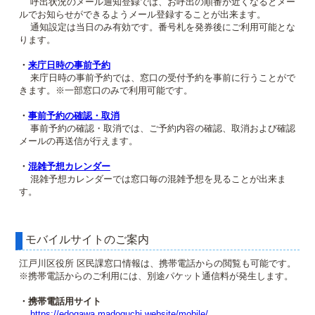
呼出状況のメール通知登録では、お呼出の順番が近くなるとメー
ルでお知らせができるようメール登録することが出来ます。
通知設定は当日のみ有効です。番号札を発券後にご利用可能とな
ります。
・
来庁日時の事前予約
来庁日時の事前予約では、窓口の受付予約を事前に行うことがで
きます。※一部窓口のみで利用可能です。
・
事前予約の確認・取消
事前予約の確認・取消では、ご予約内容の確認、取消および確認
メールの再送信が行えます。
・
混雑予想カレンダー
混雑予想カレンダーでは窓口毎の混雑予想を見ることが出来ま
す。
モバイルサイトのご案内
江戸川区役所 区民課窓口情報は、携帯電話からの閲覧も可能です。
※携帯電話からのご利用には、別途パケット通信料が発生します。
・携帯電話用サイト
https://edogawa.madoguchi.website/mobile/