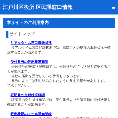
トップページ
江戸川区役所 区民課窓口情報
リアルタイム窓口混雑状況
本サイトのご利用案内
受付番号の呼出状況確認
サイトマップ
証明書の交付状況確認
・
リアルタイム窓口混雑状況
リアルタイム窓口混雑状況では、窓口ごとの現在の混雑状況を確
呼出状況のメール通知登録
認することが出来ます。
来庁日時の事前予約
・
受付番号の呼出状況確認
受付番号の呼出状況確認では、受付番号の待ち状況を確認するこ
とが出来ます。
事前予約の確認・取消
複数の届出を受付している番号もございます。
番号によっては割り込みされたように見える場合があります。ご
混雑予想カレンダー
了承ください。
本サイトのご利用案内
・
証明書の交付状況確認
証明書の交付状況確認では、受付番号より申請書類の交付状況を
確認することが出来ます。
・
呼出状況のメール通知登録