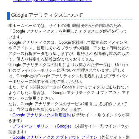
Google アナリティクスについて
本ホームページでは、サイトの利用統計分析や保守管理のため、
「Google アナリティクス」を利用したアクセスログ解析を行って
います。
Google アナリティクスは、Cookieを利用して閲覧者のドメイン名
やIPアドレス、使用しているブラウザの種類、アクセス日時などの
アクセス解析データを収集しますが、取得される情報は匿名のもの
で、個人を特定する情報は含まれておりません。
Google アナリティクスの利用により収集されたデータは、Google
社のプライバシーポリシーに基づいて管理されています。詳しく
は、Google社のGoogle アナリティクス利用規約およびプライバシ
ーポリシーに関する説明をご覧ください。
また、サイト閲覧のデータが Google アナリティクスに送られない
ようにしたい場合は、「Google アナリティクス オプトアウト アド
オン」をご使用ください。
なお、Google アナリティクスのサービス利用による損害について
は、当区は責任を負わないものとします。
・
Google アナリティクス利用規約
(外部サイト・別ウインドウが開
きます)
・
プライバシーポリシー（Google）
(外部サイト・別ウインドウが
開きます)
・
Google アナリティクス オプトアウト アドオン
（外部サイト・別