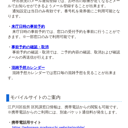
呼出状況のメール通知登録では、お呼出の順番が近くなるとメー
ルでお知らせができるようメール登録することが出来ます。
通知設定は当日のみ有効です。番号札を発券後にご利用可能とな
ります。
・
来庁日時の事前予約
来庁日時の事前予約では、窓口の受付予約を事前に行うことがで
きます。※一部窓口のみで利用可能です。
・
事前予約の確認・取消
事前予約の確認・取消では、ご予約内容の確認、取消および確認
メールの再送信が行えます。
・
混雑予想カレンダー
混雑予想カレンダーでは窓口毎の混雑予想を見ることが出来ま
す。
モバイルサイトのご案内
江戸川区役所 区民課窓口情報は、携帯電話からの閲覧も可能です。
※携帯電話からのご利用には、別途パケット通信料が発生します。
・携帯電話用サイト
https://edogawa.madoguchi.website/mobile/