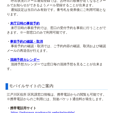
呼出状況のメール通知登録では、お呼出の順番が近くなるとメー
ルでお知らせができるようメール登録することが出来ます。
通知設定は当日のみ有効です。番号札を発券後にご利用可能とな
ります。
・
来庁日時の事前予約
来庁日時の事前予約では、窓口の受付予約を事前に行うことがで
きます。※一部窓口のみで利用可能です。
・
事前予約の確認・取消
事前予約の確認・取消では、ご予約内容の確認、取消および確認
メールの再送信が行えます。
・
混雑予想カレンダー
混雑予想カレンダーでは窓口毎の混雑予想を見ることが出来ま
す。
モバイルサイトのご案内
江戸川区役所 区民課窓口情報は、携帯電話からの閲覧も可能です。
※携帯電話からのご利用には、別途パケット通信料が発生します。
・携帯電話用サイト
https://edogawa.madoguchi.website/mobile/