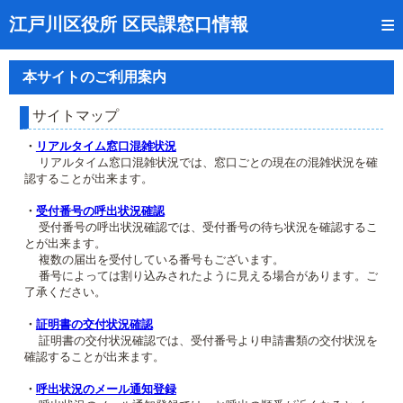
トップページ
江戸川区役所 区民課窓口情報
リアルタイム窓口混雑状況
本サイトのご利用案内
受付番号の呼出状況確認
サイトマップ
証明書の交付状況確認
・
リアルタイム窓口混雑状況
リアルタイム窓口混雑状況では、窓口ごとの現在の混雑状況を確
呼出状況のメール通知登録
認することが出来ます。
来庁日時の事前予約
・
受付番号の呼出状況確認
受付番号の呼出状況確認では、受付番号の待ち状況を確認するこ
とが出来ます。
事前予約の確認・取消
複数の届出を受付している番号もございます。
番号によっては割り込みされたように見える場合があります。ご
混雑予想カレンダー
了承ください。
本サイトのご利用案内
・
証明書の交付状況確認
証明書の交付状況確認では、受付番号より申請書類の交付状況を
確認することが出来ます。
・
呼出状況のメール通知登録