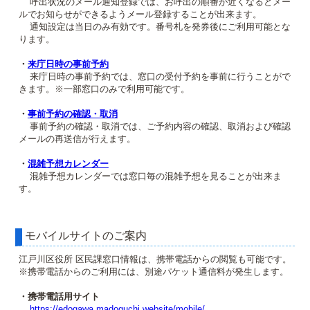
呼出状況のメール通知登録では、お呼出の順番が近くなるとメー
ルでお知らせができるようメール登録することが出来ます。
通知設定は当日のみ有効です。番号札を発券後にご利用可能とな
ります。
・
来庁日時の事前予約
来庁日時の事前予約では、窓口の受付予約を事前に行うことがで
きます。※一部窓口のみで利用可能です。
・
事前予約の確認・取消
事前予約の確認・取消では、ご予約内容の確認、取消および確認
メールの再送信が行えます。
・
混雑予想カレンダー
混雑予想カレンダーでは窓口毎の混雑予想を見ることが出来ま
す。
モバイルサイトのご案内
江戸川区役所 区民課窓口情報は、携帯電話からの閲覧も可能です。
※携帯電話からのご利用には、別途パケット通信料が発生します。
・携帯電話用サイト
https://edogawa.madoguchi.website/mobile/