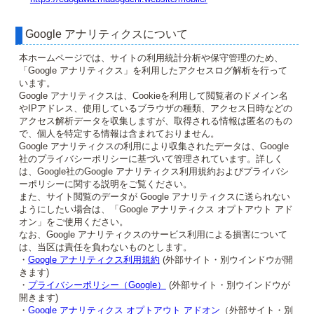
Google アナリティクスについて
本ホームページでは、サイトの利用統計分析や保守管理のため、
「Google アナリティクス」を利用したアクセスログ解析を行って
います。
Google アナリティクスは、Cookieを利用して閲覧者のドメイン名
やIPアドレス、使用しているブラウザの種類、アクセス日時などの
アクセス解析データを収集しますが、取得される情報は匿名のもの
で、個人を特定する情報は含まれておりません。
Google アナリティクスの利用により収集されたデータは、Google
社のプライバシーポリシーに基づいて管理されています。詳しく
は、Google社のGoogle アナリティクス利用規約およびプライバシ
ーポリシーに関する説明をご覧ください。
また、サイト閲覧のデータが Google アナリティクスに送られない
ようにしたい場合は、「Google アナリティクス オプトアウト アド
オン」をご使用ください。
なお、Google アナリティクスのサービス利用による損害について
は、当区は責任を負わないものとします。
・
Google アナリティクス利用規約
(外部サイト・別ウインドウが開
きます)
・
プライバシーポリシー（Google）
(外部サイト・別ウインドウが
開きます)
・
Google アナリティクス オプトアウト アドオン
（外部サイト・別