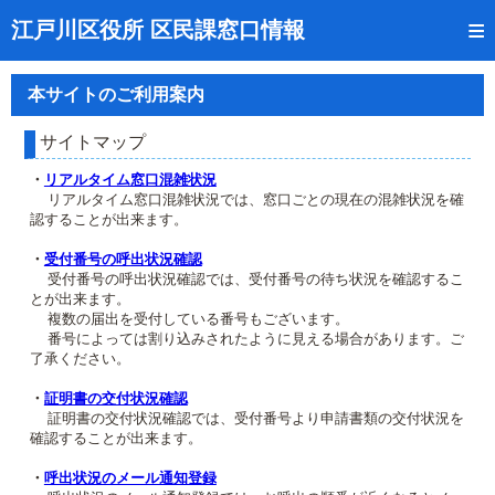
トップページ
江戸川区役所 区民課窓口情報
リアルタイム窓口混雑状況
本サイトのご利用案内
受付番号の呼出状況確認
サイトマップ
証明書の交付状況確認
・
リアルタイム窓口混雑状況
リアルタイム窓口混雑状況では、窓口ごとの現在の混雑状況を確
呼出状況のメール通知登録
認することが出来ます。
来庁日時の事前予約
・
受付番号の呼出状況確認
受付番号の呼出状況確認では、受付番号の待ち状況を確認するこ
とが出来ます。
事前予約の確認・取消
複数の届出を受付している番号もございます。
番号によっては割り込みされたように見える場合があります。ご
混雑予想カレンダー
了承ください。
本サイトのご利用案内
・
証明書の交付状況確認
証明書の交付状況確認では、受付番号より申請書類の交付状況を
確認することが出来ます。
・
呼出状況のメール通知登録