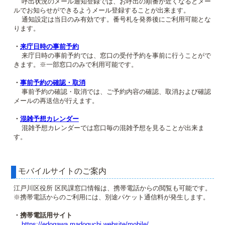
呼出状況のメール通知登録では、お呼出の順番が近くなるとメー
ルでお知らせができるようメール登録することが出来ます。
通知設定は当日のみ有効です。番号札を発券後にご利用可能とな
ります。
・
来庁日時の事前予約
来庁日時の事前予約では、窓口の受付予約を事前に行うことがで
きます。※一部窓口のみで利用可能です。
・
事前予約の確認・取消
事前予約の確認・取消では、ご予約内容の確認、取消および確認
メールの再送信が行えます。
・
混雑予想カレンダー
混雑予想カレンダーでは窓口毎の混雑予想を見ることが出来ま
す。
モバイルサイトのご案内
江戸川区役所 区民課窓口情報は、携帯電話からの閲覧も可能です。
※携帯電話からのご利用には、別途パケット通信料が発生します。
・携帯電話用サイト
https://edogawa.madoguchi.website/mobile/