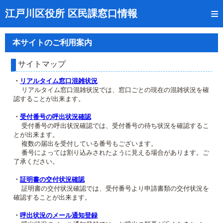
トップページ
江戸川区役所 区民課窓口情報
リアルタイム窓口混雑状況
本サイトのご利用案内
受付番号の呼出状況確認
サイトマップ
証明書の交付状況確認
・
リアルタイム窓口混雑状況
リアルタイム窓口混雑状況では、窓口ごとの現在の混雑状況を確
呼出状況のメール通知登録
認することが出来ます。
来庁日時の事前予約
・
受付番号の呼出状況確認
受付番号の呼出状況確認では、受付番号の待ち状況を確認するこ
とが出来ます。
事前予約の確認・取消
複数の届出を受付している番号もございます。
番号によっては割り込みされたように見える場合があります。ご
混雑予想カレンダー
了承ください。
本サイトのご利用案内
・
証明書の交付状況確認
証明書の交付状況確認では、受付番号より申請書類の交付状況を
確認することが出来ます。
・
呼出状況のメール通知登録