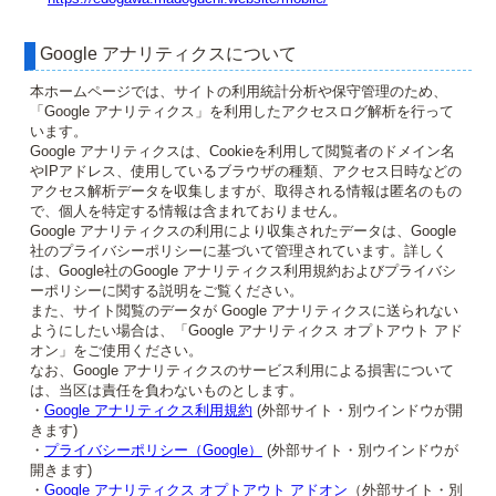
Google アナリティクスについて
本ホームページでは、サイトの利用統計分析や保守管理のため、
「Google アナリティクス」を利用したアクセスログ解析を行って
います。
Google アナリティクスは、Cookieを利用して閲覧者のドメイン名
やIPアドレス、使用しているブラウザの種類、アクセス日時などの
アクセス解析データを収集しますが、取得される情報は匿名のもの
で、個人を特定する情報は含まれておりません。
Google アナリティクスの利用により収集されたデータは、Google
社のプライバシーポリシーに基づいて管理されています。詳しく
は、Google社のGoogle アナリティクス利用規約およびプライバシ
ーポリシーに関する説明をご覧ください。
また、サイト閲覧のデータが Google アナリティクスに送られない
ようにしたい場合は、「Google アナリティクス オプトアウト アド
オン」をご使用ください。
なお、Google アナリティクスのサービス利用による損害について
は、当区は責任を負わないものとします。
・
Google アナリティクス利用規約
(外部サイト・別ウインドウが開
きます)
・
プライバシーポリシー（Google）
(外部サイト・別ウインドウが
開きます)
・
Google アナリティクス オプトアウト アドオン
（外部サイト・別