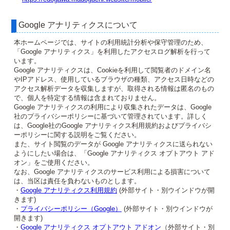
Google アナリティクスについて
本ホームページでは、サイトの利用統計分析や保守管理のため、
「Google アナリティクス」を利用したアクセスログ解析を行って
います。
Google アナリティクスは、Cookieを利用して閲覧者のドメイン名
やIPアドレス、使用しているブラウザの種類、アクセス日時などの
アクセス解析データを収集しますが、取得される情報は匿名のもの
で、個人を特定する情報は含まれておりません。
Google アナリティクスの利用により収集されたデータは、Google
社のプライバシーポリシーに基づいて管理されています。詳しく
は、Google社のGoogle アナリティクス利用規約およびプライバシ
ーポリシーに関する説明をご覧ください。
また、サイト閲覧のデータが Google アナリティクスに送られない
ようにしたい場合は、「Google アナリティクス オプトアウト アド
オン」をご使用ください。
なお、Google アナリティクスのサービス利用による損害について
は、当区は責任を負わないものとします。
・
Google アナリティクス利用規約
(外部サイト・別ウインドウが開
きます)
・
プライバシーポリシー（Google）
(外部サイト・別ウインドウが
開きます)
・
Google アナリティクス オプトアウト アドオン
（外部サイト・別