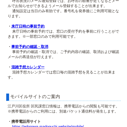
呼出状況のメール通知登録では、お呼出の順番が近くなるとメー
ルでお知らせができるようメール登録することが出来ます。
通知設定は当日のみ有効です。番号札を発券後にご利用可能とな
ります。
・
来庁日時の事前予約
来庁日時の事前予約では、窓口の受付予約を事前に行うことがで
きます。※一部窓口のみで利用可能です。
・
事前予約の確認・取消
事前予約の確認・取消では、ご予約内容の確認、取消および確認
メールの再送信が行えます。
・
混雑予想カレンダー
混雑予想カレンダーでは窓口毎の混雑予想を見ることが出来ま
す。
モバイルサイトのご案内
江戸川区役所 区民課窓口情報は、携帯電話からの閲覧も可能です。
※携帯電話からのご利用には、別途パケット通信料が発生します。
・携帯電話用サイト
https://edogawa.madoguchi.website/mobile/