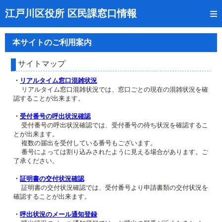
トップページ
江戸川区役所 区民課窓口情報
リアルタイム窓口混雑状況
本サイトのご利用案内
受付番号の呼出状況確認
サイトマップ
証明書の交付状況確認
・
リアルタイム窓口混雑状況
リアルタイム窓口混雑状況では、窓口ごとの現在の混雑状況を確
呼出状況のメール通知登録
認することが出来ます。
来庁日時の事前予約
・
受付番号の呼出状況確認
受付番号の呼出状況確認では、受付番号の待ち状況を確認するこ
とが出来ます。
事前予約の確認・取消
複数の届出を受付している番号もございます。
番号によっては割り込みされたように見える場合があります。ご
混雑予想カレンダー
了承ください。
本サイトのご利用案内
・
証明書の交付状況確認
証明書の交付状況確認では、受付番号より申請書類の交付状況を
確認することが出来ます。
・
呼出状況のメール通知登録