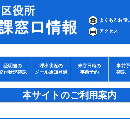
よくあるお問
アクセス
証明書の
呼出状況の
来庁日時の
事前
交付状況確認
メール通知登録
事前予約
確認
本サイトのご利用案内