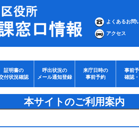
よくあるお問
アクセス
証明書の
呼出状況の
来庁日時の
事前
交付状況確認
メール通知登録
事前予約
確認
本サイトのご利用案内