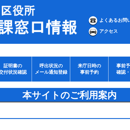
よくあるお問
アクセス
証明書の
呼出状況の
来庁日時の
事前
交付状況確認
メール通知登録
事前予約
確認
本サイトのご利用案内