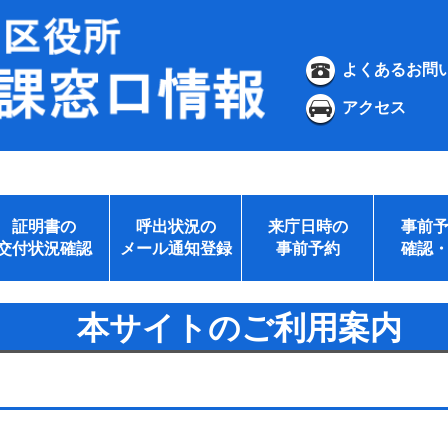
よくあるお問
アクセス
証明書の
呼出状況の
来庁日時の
事前
交付状況確認
メール通知登録
事前予約
確認
本サイトのご利用案内