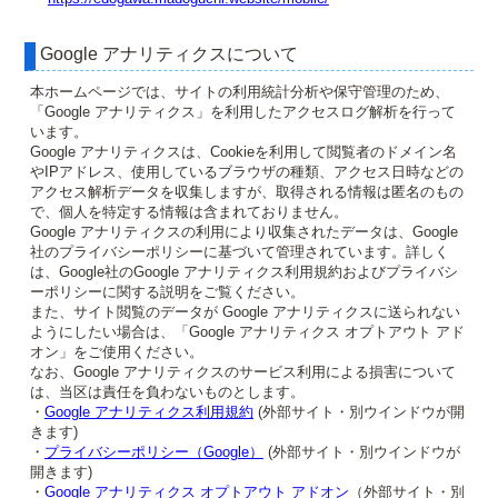
Google アナリティクスについて
本ホームページでは、サイトの利用統計分析や保守管理のため、
「Google アナリティクス」を利用したアクセスログ解析を行って
います。
Google アナリティクスは、Cookieを利用して閲覧者のドメイン名
やIPアドレス、使用しているブラウザの種類、アクセス日時などの
アクセス解析データを収集しますが、取得される情報は匿名のもの
で、個人を特定する情報は含まれておりません。
Google アナリティクスの利用により収集されたデータは、Google
社のプライバシーポリシーに基づいて管理されています。詳しく
は、Google社のGoogle アナリティクス利用規約およびプライバシ
ーポリシーに関する説明をご覧ください。
また、サイト閲覧のデータが Google アナリティクスに送られない
ようにしたい場合は、「Google アナリティクス オプトアウト アド
オン」をご使用ください。
なお、Google アナリティクスのサービス利用による損害について
は、当区は責任を負わないものとします。
・
Google アナリティクス利用規約
(外部サイト・別ウインドウが開
きます)
・
プライバシーポリシー（Google）
(外部サイト・別ウインドウが
開きます)
・
Google アナリティクス オプトアウト アドオン
（外部サイト・別