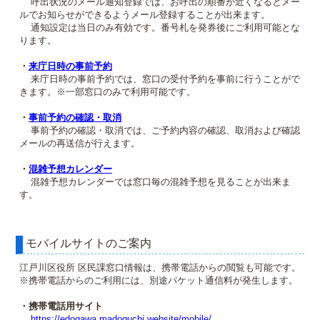
呼出状況のメール通知登録では、お呼出の順番が近くなるとメー
ルでお知らせができるようメール登録することが出来ます。
通知設定は当日のみ有効です。番号札を発券後にご利用可能とな
ります。
・
来庁日時の事前予約
来庁日時の事前予約では、窓口の受付予約を事前に行うことがで
きます。※一部窓口のみで利用可能です。
・
事前予約の確認・取消
事前予約の確認・取消では、ご予約内容の確認、取消および確認
メールの再送信が行えます。
・
混雑予想カレンダー
混雑予想カレンダーでは窓口毎の混雑予想を見ることが出来ま
す。
モバイルサイトのご案内
江戸川区役所 区民課窓口情報は、携帯電話からの閲覧も可能です。
※携帯電話からのご利用には、別途パケット通信料が発生します。
・携帯電話用サイト
https://edogawa.madoguchi.website/mobile/