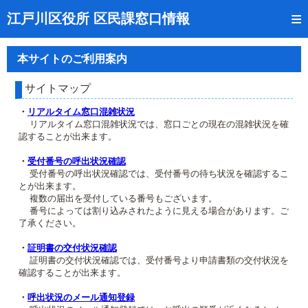
トップページ
江戸川区役所 区民課窓口情報
リアルタイム窓口混雑状況
本サイトのご利用案内
受付番号の呼出状況確認
サイトマップ
証明書の交付状況確認
・
リアルタイム窓口混雑状況
リアルタイム窓口混雑状況では、窓口ごとの現在の混雑状況を確
呼出状況のメール通知登録
認することが出来ます。
来庁日時の事前予約
・
受付番号の呼出状況確認
受付番号の呼出状況確認では、受付番号の待ち状況を確認するこ
とが出来ます。
事前予約の確認・取消
複数の届出を受付している番号もございます。
番号によっては割り込みされたように見える場合があります。ご
混雑予想カレンダー
了承ください。
本サイトのご利用案内
・
証明書の交付状況確認
証明書の交付状況確認では、受付番号より申請書類の交付状況を
確認することが出来ます。
・
呼出状況のメール通知登録