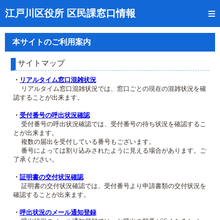
トップページ
江戸川区役所 区民課窓口情報
リアルタイム窓口混雑状況
本サイトのご利用案内
受付番号の呼出状況確認
サイトマップ
証明書の交付状況確認
・
リアルタイム窓口混雑状況
リアルタイム窓口混雑状況では、窓口ごとの現在の混雑状況を確
呼出状況のメール通知登録
認することが出来ます。
来庁日時の事前予約
・
受付番号の呼出状況確認
受付番号の呼出状況確認では、受付番号の待ち状況を確認するこ
とが出来ます。
事前予約の確認・取消
複数の届出を受付している番号もございます。
番号によっては割り込みされたように見える場合があります。ご
混雑予想カレンダー
了承ください。
本サイトのご利用案内
・
証明書の交付状況確認
証明書の交付状況確認では、受付番号より申請書類の交付状況を
確認することが出来ます。
・
呼出状況のメール通知登録