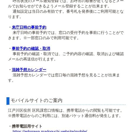
呼出状況のメール通知登録では、お呼出の順番が近くなるとメー
ルでお知らせができるようメール登録することが出来ます。
通知設定は当日のみ有効です。番号札を発券後にご利用可能とな
ります。
・
来庁日時の事前予約
来庁日時の事前予約では、窓口の受付予約を事前に行うことがで
きます。※一部窓口のみで利用可能です。
・
事前予約の確認・取消
事前予約の確認・取消では、ご予約内容の確認、取消および確認
メールの再送信が行えます。
・
混雑予想カレンダー
混雑予想カレンダーでは窓口毎の混雑予想を見ることが出来ま
す。
モバイルサイトのご案内
江戸川区役所 区民課窓口情報は、携帯電話からの閲覧も可能です。
※携帯電話からのご利用には、別途パケット通信料が発生します。
・携帯電話用サイト
https://edogawa.madoguchi.website/mobile/