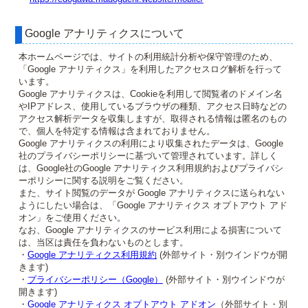
Google アナリティクスについて
本ホームページでは、サイトの利用統計分析や保守管理のため、
「Google アナリティクス」を利用したアクセスログ解析を行って
います。
Google アナリティクスは、Cookieを利用して閲覧者のドメイン名
やIPアドレス、使用しているブラウザの種類、アクセス日時などの
アクセス解析データを収集しますが、取得される情報は匿名のもの
で、個人を特定する情報は含まれておりません。
Google アナリティクスの利用により収集されたデータは、Google
社のプライバシーポリシーに基づいて管理されています。詳しく
は、Google社のGoogle アナリティクス利用規約およびプライバシ
ーポリシーに関する説明をご覧ください。
また、サイト閲覧のデータが Google アナリティクスに送られない
ようにしたい場合は、「Google アナリティクス オプトアウト アド
オン」をご使用ください。
なお、Google アナリティクスのサービス利用による損害について
は、当区は責任を負わないものとします。
・
Google アナリティクス利用規約
(外部サイト・別ウインドウが開
きます)
・
プライバシーポリシー（Google）
(外部サイト・別ウインドウが
開きます)
・
Google アナリティクス オプトアウト アドオン
（外部サイト・別