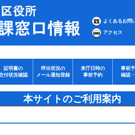
よくあるお問
アクセス
証明書の
呼出状況の
来庁日時の
事前
交付状況確認
メール通知登録
事前予約
確認
本サイトのご利用案内