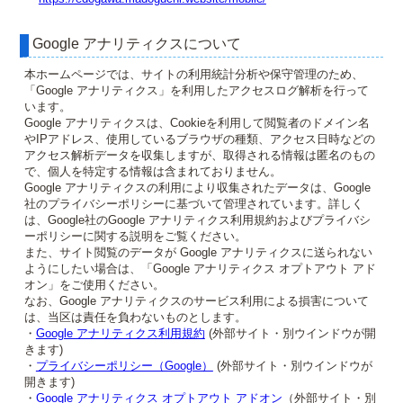
Google アナリティクスについて
本ホームページでは、サイトの利用統計分析や保守管理のため、
「Google アナリティクス」を利用したアクセスログ解析を行って
います。
Google アナリティクスは、Cookieを利用して閲覧者のドメイン名
やIPアドレス、使用しているブラウザの種類、アクセス日時などの
アクセス解析データを収集しますが、取得される情報は匿名のもの
で、個人を特定する情報は含まれておりません。
Google アナリティクスの利用により収集されたデータは、Google
社のプライバシーポリシーに基づいて管理されています。詳しく
は、Google社のGoogle アナリティクス利用規約およびプライバシ
ーポリシーに関する説明をご覧ください。
また、サイト閲覧のデータが Google アナリティクスに送られない
ようにしたい場合は、「Google アナリティクス オプトアウト アド
オン」をご使用ください。
なお、Google アナリティクスのサービス利用による損害について
は、当区は責任を負わないものとします。
・
Google アナリティクス利用規約
(外部サイト・別ウインドウが開
きます)
・
プライバシーポリシー（Google）
(外部サイト・別ウインドウが
開きます)
・
Google アナリティクス オプトアウト アドオン
（外部サイト・別