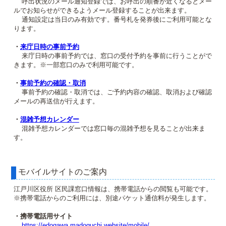
呼出状況のメール通知登録では、お呼出の順番が近くなるとメー
ルでお知らせができるようメール登録することが出来ます。
通知設定は当日のみ有効です。番号札を発券後にご利用可能とな
ります。
・
来庁日時の事前予約
来庁日時の事前予約では、窓口の受付予約を事前に行うことがで
きます。※一部窓口のみで利用可能です。
・
事前予約の確認・取消
事前予約の確認・取消では、ご予約内容の確認、取消および確認
メールの再送信が行えます。
・
混雑予想カレンダー
混雑予想カレンダーでは窓口毎の混雑予想を見ることが出来ま
す。
モバイルサイトのご案内
江戸川区役所 区民課窓口情報は、携帯電話からの閲覧も可能です。
※携帯電話からのご利用には、別途パケット通信料が発生します。
・携帯電話用サイト
https://edogawa.madoguchi.website/mobile/