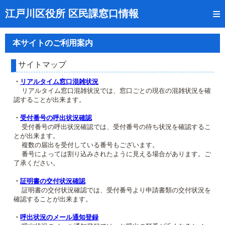
トップページ
江戸川区役所 区民課窓口情報
リアルタイム窓口混雑状況
本サイトのご利用案内
受付番号の呼出状況確認
サイトマップ
証明書の交付状況確認
・
リアルタイム窓口混雑状況
リアルタイム窓口混雑状況では、窓口ごとの現在の混雑状況を確
呼出状況のメール通知登録
認することが出来ます。
来庁日時の事前予約
・
受付番号の呼出状況確認
受付番号の呼出状況確認では、受付番号の待ち状況を確認するこ
とが出来ます。
事前予約の確認・取消
複数の届出を受付している番号もございます。
番号によっては割り込みされたように見える場合があります。ご
混雑予想カレンダー
了承ください。
本サイトのご利用案内
・
証明書の交付状況確認
証明書の交付状況確認では、受付番号より申請書類の交付状況を
確認することが出来ます。
・
呼出状況のメール通知登録