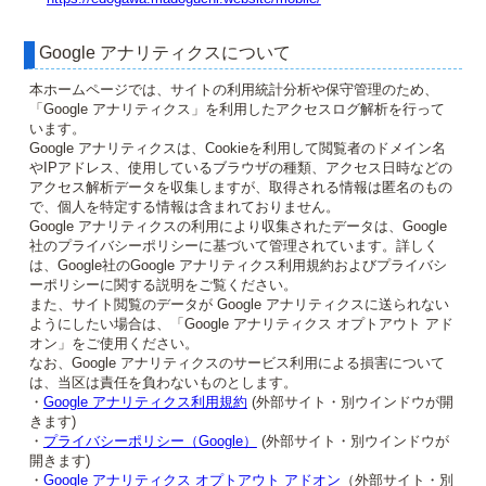
Google アナリティクスについて
本ホームページでは、サイトの利用統計分析や保守管理のため、
「Google アナリティクス」を利用したアクセスログ解析を行って
います。
Google アナリティクスは、Cookieを利用して閲覧者のドメイン名
やIPアドレス、使用しているブラウザの種類、アクセス日時などの
アクセス解析データを収集しますが、取得される情報は匿名のもの
で、個人を特定する情報は含まれておりません。
Google アナリティクスの利用により収集されたデータは、Google
社のプライバシーポリシーに基づいて管理されています。詳しく
は、Google社のGoogle アナリティクス利用規約およびプライバシ
ーポリシーに関する説明をご覧ください。
また、サイト閲覧のデータが Google アナリティクスに送られない
ようにしたい場合は、「Google アナリティクス オプトアウト アド
オン」をご使用ください。
なお、Google アナリティクスのサービス利用による損害について
は、当区は責任を負わないものとします。
・
Google アナリティクス利用規約
(外部サイト・別ウインドウが開
きます)
・
プライバシーポリシー（Google）
(外部サイト・別ウインドウが
開きます)
・
Google アナリティクス オプトアウト アドオン
（外部サイト・別