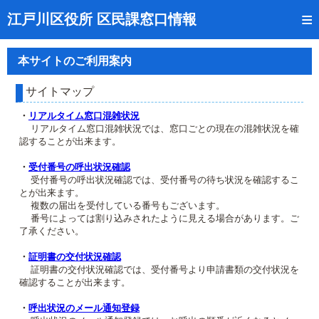
トップページ
江戸川区役所 区民課窓口情報
リアルタイム窓口混雑状況
本サイトのご利用案内
受付番号の呼出状況確認
サイトマップ
証明書の交付状況確認
・
リアルタイム窓口混雑状況
リアルタイム窓口混雑状況では、窓口ごとの現在の混雑状況を確
呼出状況のメール通知登録
認することが出来ます。
来庁日時の事前予約
・
受付番号の呼出状況確認
受付番号の呼出状況確認では、受付番号の待ち状況を確認するこ
とが出来ます。
事前予約の確認・取消
複数の届出を受付している番号もございます。
番号によっては割り込みされたように見える場合があります。ご
混雑予想カレンダー
了承ください。
本サイトのご利用案内
・
証明書の交付状況確認
証明書の交付状況確認では、受付番号より申請書類の交付状況を
確認することが出来ます。
・
呼出状況のメール通知登録