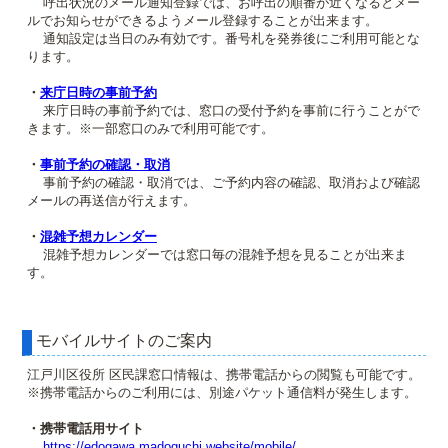
呼出状況のメール通知登録では、お呼出の順番が近くなるとメー
ルでお知らせができるようメール登録することが出来ます。
通知設定は当日のみ有効です。番号札を発券後にご利用可能とな
ります。
・
来庁日時の事前予約
来庁日時の事前予約では、窓口の受付予約を事前に行うことがで
きます。※一部窓口のみで利用可能です。
・
事前予約の確認・取消
事前予約の確認・取消では、ご予約内容の確認、取消および確認
メールの再送信が行えます。
・
混雑予想カレンダー
混雑予想カレンダーでは窓口毎の混雑予想を見ることが出来ま
す。
モバイルサイトのご案内
江戸川区役所 区民課窓口情報は、携帯電話からの閲覧も可能です。
※携帯電話からのご利用には、別途パケット通信料が発生します。
・携帯電話用サイト
https://edogawa.madoguchi.website/mobile/