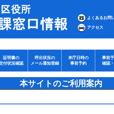
よくあるお問
アクセス
証明書の
呼出状況の
来庁日時の
事前
交付状況確認
メール通知登録
事前予約
確認
本サイトのご利用案内