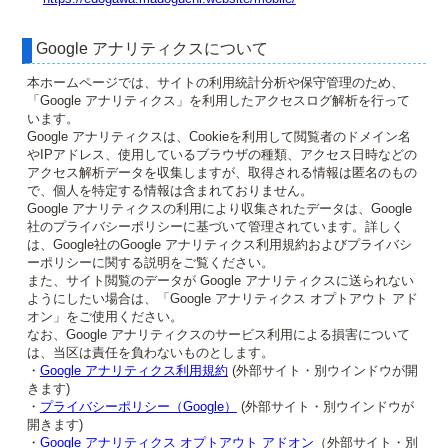
Google アナリティクスについて
本ホームページでは、サイトの利用統計分析や保守管理のため、
「Google アナリティクス」を利用したアクセスログ解析を行って
います。
Google アナリティクスは、Cookieを利用して閲覧者のドメイン名
やIPアドレス、使用しているブラウザの種類、アクセス日時などの
アクセス解析データを収集しますが、取得される情報は匿名のもの
で、個人を特定する情報は含まれておりません。
Google アナリティクスの利用により収集されたデータは、Google
社のプライバシーポリシーに基づいて管理されています。詳しく
は、Google社のGoogle アナリティクス利用規約およびプライバシ
ーポリシーに関する説明をご覧ください。
また、サイト閲覧のデータが Google アナリティクスに送られない
ようにしたい場合は、「Google アナリティクス オプトアウト アド
オン」をご使用ください。
なお、Google アナリティクスのサービス利用による損害について
は、当区は責任を負わないものとします。
・
Google アナリティクス利用規約
(外部サイト・別ウインドウが開
きます)
・
プライバシーポリシー（Google）
(外部サイト・別ウインドウが
開きます)
・
Google アナリティクス オプトアウト アドオン
（外部サイト・別