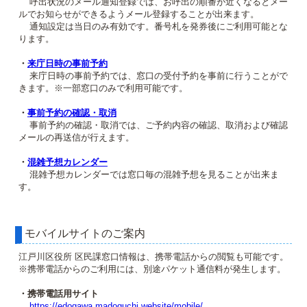
呼出状況のメール通知登録では、お呼出の順番が近くなるとメー
ルでお知らせができるようメール登録することが出来ます。
通知設定は当日のみ有効です。番号札を発券後にご利用可能とな
ります。
・
来庁日時の事前予約
来庁日時の事前予約では、窓口の受付予約を事前に行うことがで
きます。※一部窓口のみで利用可能です。
・
事前予約の確認・取消
事前予約の確認・取消では、ご予約内容の確認、取消および確認
メールの再送信が行えます。
・
混雑予想カレンダー
混雑予想カレンダーでは窓口毎の混雑予想を見ることが出来ま
す。
モバイルサイトのご案内
江戸川区役所 区民課窓口情報は、携帯電話からの閲覧も可能です。
※携帯電話からのご利用には、別途パケット通信料が発生します。
・携帯電話用サイト
https://edogawa.madoguchi.website/mobile/