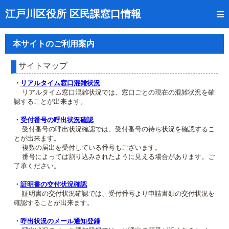
トップページ
江戸川区役所 区民課窓口情報
リアルタイム窓口混雑状況
本サイトのご利用案内
受付番号の呼出状況確認
サイトマップ
証明書の交付状況確認
・
リアルタイム窓口混雑状況
リアルタイム窓口混雑状況では、窓口ごとの現在の混雑状況を確
呼出状況のメール通知登録
認することが出来ます。
来庁日時の事前予約
・
受付番号の呼出状況確認
受付番号の呼出状況確認では、受付番号の待ち状況を確認するこ
とが出来ます。
事前予約の確認・取消
複数の届出を受付している番号もございます。
番号によっては割り込みされたように見える場合があります。ご
混雑予想カレンダー
了承ください。
本サイトのご利用案内
・
証明書の交付状況確認
証明書の交付状況確認では、受付番号より申請書類の交付状況を
確認することが出来ます。
・
呼出状況のメール通知登録