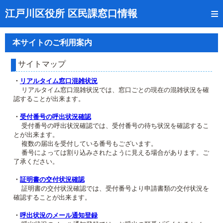
トップページ
江戸川区役所 区民課窓口情報
リアルタイム窓口混雑状況
本サイトのご利用案内
受付番号の呼出状況確認
サイトマップ
証明書の交付状況確認
・
リアルタイム窓口混雑状況
リアルタイム窓口混雑状況では、窓口ごとの現在の混雑状況を確
呼出状況のメール通知登録
認することが出来ます。
来庁日時の事前予約
・
受付番号の呼出状況確認
受付番号の呼出状況確認では、受付番号の待ち状況を確認するこ
とが出来ます。
事前予約の確認・取消
複数の届出を受付している番号もございます。
番号によっては割り込みされたように見える場合があります。ご
混雑予想カレンダー
了承ください。
本サイトのご利用案内
・
証明書の交付状況確認
証明書の交付状況確認では、受付番号より申請書類の交付状況を
確認することが出来ます。
・
呼出状況のメール通知登録