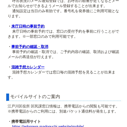
呼出状況のメール通知登録では、お呼出の順番が近くなるとメー
ルでお知らせができるようメール登録することが出来ます。
通知設定は当日のみ有効です。番号札を発券後にご利用可能とな
ります。
・
来庁日時の事前予約
来庁日時の事前予約では、窓口の受付予約を事前に行うことがで
きます。※一部窓口のみで利用可能です。
・
事前予約の確認・取消
事前予約の確認・取消では、ご予約内容の確認、取消および確認
メールの再送信が行えます。
・
混雑予想カレンダー
混雑予想カレンダーでは窓口毎の混雑予想を見ることが出来ま
す。
モバイルサイトのご案内
江戸川区役所 区民課窓口情報は、携帯電話からの閲覧も可能です。
※携帯電話からのご利用には、別途パケット通信料が発生します。
・携帯電話用サイト
https://edogawa.madoguchi.website/mobile/