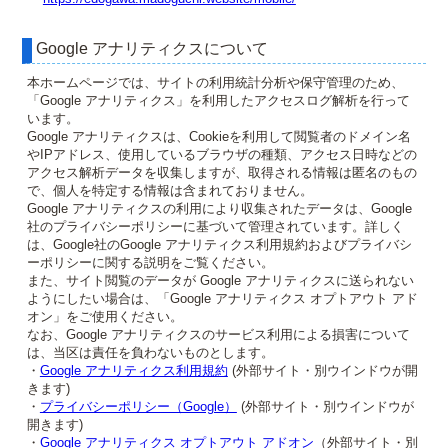
Google アナリティクスについて
本ホームページでは、サイトの利用統計分析や保守管理のため、
「Google アナリティクス」を利用したアクセスログ解析を行って
います。
Google アナリティクスは、Cookieを利用して閲覧者のドメイン名
やIPアドレス、使用しているブラウザの種類、アクセス日時などの
アクセス解析データを収集しますが、取得される情報は匿名のもの
で、個人を特定する情報は含まれておりません。
Google アナリティクスの利用により収集されたデータは、Google
社のプライバシーポリシーに基づいて管理されています。詳しく
は、Google社のGoogle アナリティクス利用規約およびプライバシ
ーポリシーに関する説明をご覧ください。
また、サイト閲覧のデータが Google アナリティクスに送られない
ようにしたい場合は、「Google アナリティクス オプトアウト アド
オン」をご使用ください。
なお、Google アナリティクスのサービス利用による損害について
は、当区は責任を負わないものとします。
・
Google アナリティクス利用規約
(外部サイト・別ウインドウが開
きます)
・
プライバシーポリシー（Google）
(外部サイト・別ウインドウが
開きます)
・
Google アナリティクス オプトアウト アドオン
（外部サイト・別