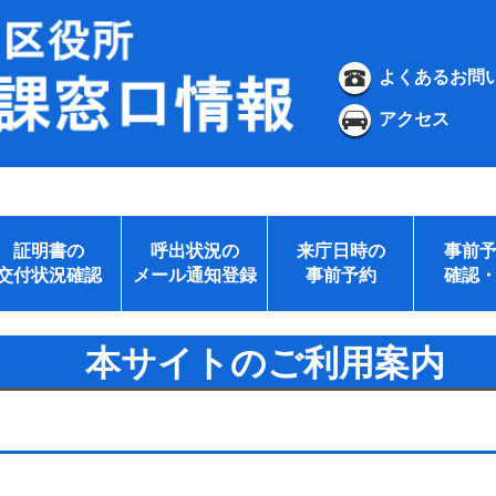
よくあるお問
アクセス
証明書の
呼出状況の
来庁日時の
事前
交付状況確認
メール通知登録
事前予約
確認
本サイトのご利用案内