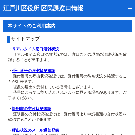
トップページ
江戸川区役所 区民課窓口情報
リアルタイム窓口混雑状況
本サイトのご利用案内
受付番号の呼出状況確認
サイトマップ
証明書の交付状況確認
・
リアルタイム窓口混雑状況
リアルタイム窓口混雑状況では、窓口ごとの現在の混雑状況を確
呼出状況のメール通知登録
認することが出来ます。
来庁日時の事前予約
・
受付番号の呼出状況確認
受付番号の呼出状況確認では、受付番号の待ち状況を確認するこ
とが出来ます。
事前予約の確認・取消
複数の届出を受付している番号もございます。
番号によっては割り込みされたように見える場合があります。ご
混雑予想カレンダー
了承ください。
本サイトのご利用案内
・
証明書の交付状況確認
証明書の交付状況確認では、受付番号より申請書類の交付状況を
確認することが出来ます。
・
呼出状況のメール通知登録