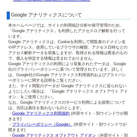
Google アナリティクスについて
本ホームページでは、サイトの利用統計分析や保守管理のため、
「Google アナリティクス」を利用したアクセスログ解析を行って
います。
Google アナリティクスは、Cookieを利用して閲覧者のドメイン名
やIPアドレス、使用しているブラウザの種類、アクセス日時などの
アクセス解析データを収集しますが、取得される情報は匿名のもの
で、個人を特定する情報は含まれておりません。
Google アナリティクスの利用により収集されたデータは、Google
社のプライバシーポリシーに基づいて管理されています。詳しく
は、Google社のGoogle アナリティクス利用規約およびプライバシ
ーポリシーに関する説明をご覧ください。
また、サイト閲覧のデータが Google アナリティクスに送られない
ようにしたい場合は、「Google アナリティクス オプトアウト アド
オン」をご使用ください。
なお、Google アナリティクスのサービス利用による損害について
は、当区は責任を負わないものとします。
・
Google アナリティクス利用規約
(外部サイト・別ウインドウが開
きます)
・
プライバシーポリシー（Google）
(外部サイト・別ウインドウが
開きます)
・
Google アナリティクス オプトアウト アドオン
（外部サイト・別