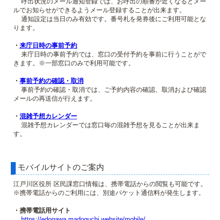
呼出状況のメール通知登録では、お呼出の順番が近くなるとメー
ルでお知らせができるようメール登録することが出来ます。
通知設定は当日のみ有効です。番号札を発券後にご利用可能とな
ります。
・
来庁日時の事前予約
来庁日時の事前予約では、窓口の受付予約を事前に行うことがで
きます。※一部窓口のみで利用可能です。
・
事前予約の確認・取消
事前予約の確認・取消では、ご予約内容の確認、取消および確認
メールの再送信が行えます。
・
混雑予想カレンダー
混雑予想カレンダーでは窓口毎の混雑予想を見ることが出来ま
す。
モバイルサイトのご案内
江戸川区役所 区民課窓口情報は、携帯電話からの閲覧も可能です。
※携帯電話からのご利用には、別途パケット通信料が発生します。
・携帯電話用サイト
https://edogawa.madoguchi.website/mobile/