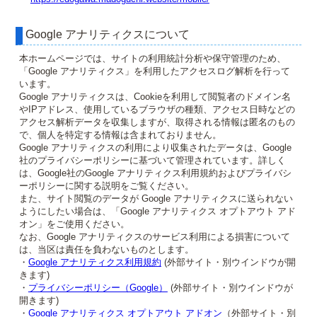
Google アナリティクスについて
本ホームページでは、サイトの利用統計分析や保守管理のため、
「Google アナリティクス」を利用したアクセスログ解析を行って
います。
Google アナリティクスは、Cookieを利用して閲覧者のドメイン名
やIPアドレス、使用しているブラウザの種類、アクセス日時などの
アクセス解析データを収集しますが、取得される情報は匿名のもの
で、個人を特定する情報は含まれておりません。
Google アナリティクスの利用により収集されたデータは、Google
社のプライバシーポリシーに基づいて管理されています。詳しく
は、Google社のGoogle アナリティクス利用規約およびプライバシ
ーポリシーに関する説明をご覧ください。
また、サイト閲覧のデータが Google アナリティクスに送られない
ようにしたい場合は、「Google アナリティクス オプトアウト アド
オン」をご使用ください。
なお、Google アナリティクスのサービス利用による損害について
は、当区は責任を負わないものとします。
・
Google アナリティクス利用規約
(外部サイト・別ウインドウが開
きます)
・
プライバシーポリシー（Google）
(外部サイト・別ウインドウが
開きます)
・
Google アナリティクス オプトアウト アドオン
（外部サイト・別