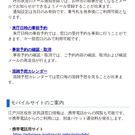
呼出状況のメール通知登録では、お呼出の順番が近くなるとメー
ルでお知らせができるようメール登録することが出来ます。
通知設定は当日のみ有効です。番号札を発券後にご利用可能とな
ります。
・
来庁日時の事前予約
来庁日時の事前予約では、窓口の受付予約を事前に行うことがで
きます。※一部窓口のみで利用可能です。
・
事前予約の確認・取消
事前予約の確認・取消では、ご予約内容の確認、取消および確認
メールの再送信が行えます。
・
混雑予想カレンダー
混雑予想カレンダーでは窓口毎の混雑予想を見ることが出来ま
す。
モバイルサイトのご案内
江戸川区役所 区民課窓口情報は、携帯電話からの閲覧も可能です。
※携帯電話からのご利用には、別途パケット通信料が発生します。
・携帯電話用サイト
https://edogawa.madoguchi.website/mobile/