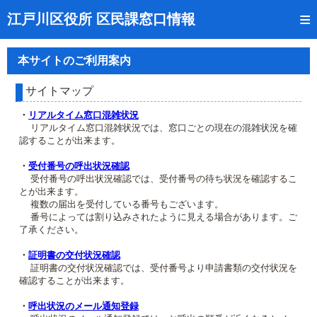
トップページ
江戸川区役所 区民課窓口情報
リアルタイム窓口混雑状況
本サイトのご利用案内
受付番号の呼出状況確認
サイトマップ
証明書の交付状況確認
・
リアルタイム窓口混雑状況
リアルタイム窓口混雑状況では、窓口ごとの現在の混雑状況を確
呼出状況のメール通知登録
認することが出来ます。
来庁日時の事前予約
・
受付番号の呼出状況確認
受付番号の呼出状況確認では、受付番号の待ち状況を確認するこ
とが出来ます。
事前予約の確認・取消
複数の届出を受付している番号もございます。
番号によっては割り込みされたように見える場合があります。ご
混雑予想カレンダー
了承ください。
本サイトのご利用案内
・
証明書の交付状況確認
証明書の交付状況確認では、受付番号より申請書類の交付状況を
確認することが出来ます。
・
呼出状況のメール通知登録