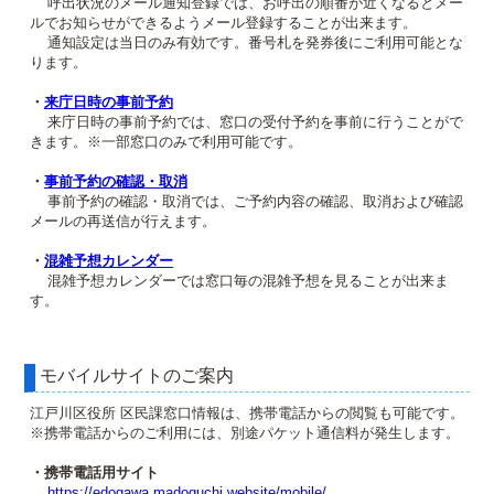
呼出状況のメール通知登録では、お呼出の順番が近くなるとメー
ルでお知らせができるようメール登録することが出来ます。
通知設定は当日のみ有効です。番号札を発券後にご利用可能とな
ります。
・
来庁日時の事前予約
来庁日時の事前予約では、窓口の受付予約を事前に行うことがで
きます。※一部窓口のみで利用可能です。
・
事前予約の確認・取消
事前予約の確認・取消では、ご予約内容の確認、取消および確認
メールの再送信が行えます。
・
混雑予想カレンダー
混雑予想カレンダーでは窓口毎の混雑予想を見ることが出来ま
す。
モバイルサイトのご案内
江戸川区役所 区民課窓口情報は、携帯電話からの閲覧も可能です。
※携帯電話からのご利用には、別途パケット通信料が発生します。
・携帯電話用サイト
https://edogawa.madoguchi.website/mobile/