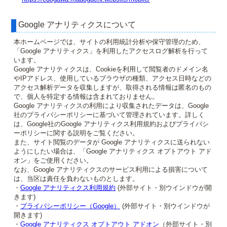
Google アナリティクスについて
本ホームページでは、サイトの利用統計分析や保守管理のため、
「Google アナリティクス」を利用したアクセスログ解析を行って
います。
Google アナリティクスは、Cookieを利用して閲覧者のドメイン名
やIPアドレス、使用しているブラウザの種類、アクセス日時などの
アクセス解析データを収集しますが、取得される情報は匿名のもの
で、個人を特定する情報は含まれておりません。
Google アナリティクスの利用により収集されたデータは、Google
社のプライバシーポリシーに基づいて管理されています。詳しく
は、Google社のGoogle アナリティクス利用規約およびプライバシ
ーポリシーに関する説明をご覧ください。
また、サイト閲覧のデータが Google アナリティクスに送られない
ようにしたい場合は、「Google アナリティクス オプトアウト アド
オン」をご使用ください。
なお、Google アナリティクスのサービス利用による損害について
は、当区は責任を負わないものとします。
・
Google アナリティクス利用規約
(外部サイト・別ウインドウが開
きます)
・
プライバシーポリシー（Google）
(外部サイト・別ウインドウが
開きます)
・
Google アナリティクス オプトアウト アドオン
（外部サイト・別