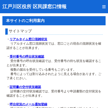
トップページ
江戸川区役所 区民課窓口情報
リアルタイム窓口混雑状況
本サイトのご利用案内
受付番号の呼出状況確認
サイトマップ
証明書の交付状況確認
・
リアルタイム窓口混雑状況
リアルタイム窓口混雑状況では、窓口ごとの現在の混雑状況を確
呼出状況のメール通知登録
認することが出来ます。
来庁日時の事前予約
・
受付番号の呼出状況確認
受付番号の呼出状況確認では、受付番号の待ち状況を確認するこ
とが出来ます。
事前予約の確認・取消
複数の届出を受付している番号もございます。
番号によっては割り込みされたように見える場合があります。ご
混雑予想カレンダー
了承ください。
本サイトのご利用案内
・
証明書の交付状況確認
証明書の交付状況確認では、受付番号より申請書類の交付状況を
確認することが出来ます。
・
呼出状況のメール通知登録