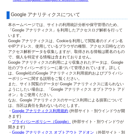
Google アナリティクスについて
本ホームページでは、サイトの利用統計分析や保守管理のため、
「Google アナリティクス」を利用したアクセスログ解析を行って
います。
Google アナリティクスは、Cookieを利用して閲覧者のドメイン名
やIPアドレス、使用しているブラウザの種類、アクセス日時などの
アクセス解析データを収集しますが、取得される情報は匿名のもの
で、個人を特定する情報は含まれておりません。
Google アナリティクスの利用により収集されたデータは、Google
社のプライバシーポリシーに基づいて管理されています。詳しく
は、Google社のGoogle アナリティクス利用規約およびプライバシ
ーポリシーに関する説明をご覧ください。
また、サイト閲覧のデータが Google アナリティクスに送られない
ようにしたい場合は、「Google アナリティクス オプトアウト アド
オン」をご使用ください。
なお、Google アナリティクスのサービス利用による損害について
は、当区は責任を負わないものとします。
・
Google アナリティクス利用規約
(外部サイト・別ウインドウが開
きます)
・
プライバシーポリシー（Google）
(外部サイト・別ウインドウが
開きます)
・
Google アナリティクス オプトアウト アドオン
（外部サイト・別