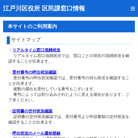
トップページ
江戸川区役所 区民課窓口情報
リアルタイム窓口混雑状況
本サイトのご利用案内
受付番号の呼出状況確認
サイトマップ
証明書の交付状況確認
・
リアルタイム窓口混雑状況
リアルタイム窓口混雑状況では、窓口ごとの現在の混雑状況を確
呼出状況のメール通知登録
認することが出来ます。
来庁日時の事前予約
・
受付番号の呼出状況確認
受付番号の呼出状況確認では、受付番号の待ち状況を確認するこ
とが出来ます。
事前予約の確認・取消
複数の届出を受付している番号もございます。
番号によっては割り込みされたように見える場合があります。ご
混雑予想カレンダー
了承ください。
本サイトのご利用案内
・
証明書の交付状況確認
証明書の交付状況確認では、受付番号より申請書類の交付状況を
確認することが出来ます。
・
呼出状況のメール通知登録