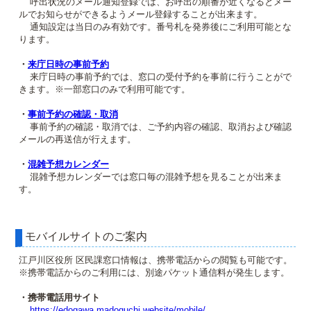
呼出状況のメール通知登録では、お呼出の順番が近くなるとメー
ルでお知らせができるようメール登録することが出来ます。
通知設定は当日のみ有効です。番号札を発券後にご利用可能とな
ります。
・
来庁日時の事前予約
来庁日時の事前予約では、窓口の受付予約を事前に行うことがで
きます。※一部窓口のみで利用可能です。
・
事前予約の確認・取消
事前予約の確認・取消では、ご予約内容の確認、取消および確認
メールの再送信が行えます。
・
混雑予想カレンダー
混雑予想カレンダーでは窓口毎の混雑予想を見ることが出来ま
す。
モバイルサイトのご案内
江戸川区役所 区民課窓口情報は、携帯電話からの閲覧も可能です。
※携帯電話からのご利用には、別途パケット通信料が発生します。
・携帯電話用サイト
https://edogawa.madoguchi.website/mobile/