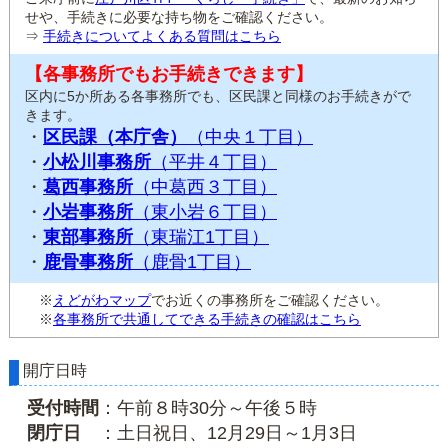
せや、手続きに必要な持ち物をご確認ください。
⇒
手続きについてよくある質問はこちら
【各事務所でもお手続きできます】
区内に5か所ある各事務所でも、区民課と同様のお手続きがで
きます。
・
区民課（本庁舎）
（中央１丁目）
・
小松川事務所
（平井４丁目）
・
葛西事務所
（中葛西３丁目）
・
小岩事務所
（東小岩６丁目）
・
東部事務所
（東瑞江1丁目）
・
鹿骨事務所
（鹿骨1丁目）
※
えどがわマップ
でお近くの事務所をご確認ください。
※
各事務所で共通してできる手続きの確認はこちら
開庁日時
受付時間
：午前８時30分～午後５時
閉庁日
：土日祝日、12月29日～1月3日