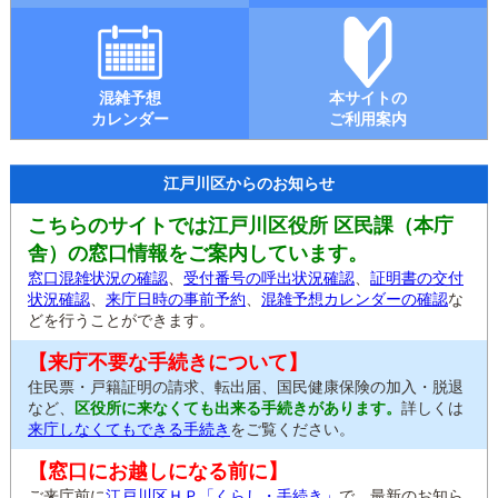
混雑予想
本サイトの
カレンダー
ご利用案内
江戸川区からのお知らせ
こちらのサイトでは江戸川区役所 区民課（本庁
舎）の窓口情報をご案内しています。
窓口混雑状況の確認
、
受付番号の呼出状況確認
、
証明書の交付
状況確認
、
来庁日時の事前予約
、
混雑予想カレンダーの確認
な
どを行うことができます。
【来庁不要な手続きについて】
住民票・戸籍証明の請求、転出届、国民健康保険の加入・脱退
など、
区役所に来なくても出来る手続きがあります。
詳しくは
来庁しなくてもできる手続き
をご覧ください。
【窓口にお越しになる前に】
ご来庁前に
江戸川区ＨＰ「くらし・手続き」
で、最新のお知ら