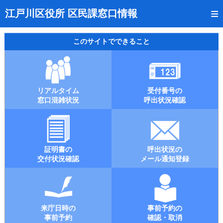
トップページ
江戸川区役所 区民課窓口情報
リアルタイム窓口混雑状況
このサイトでできること
受付番号の呼出状況確認
証明書の交付状況確認
リアルタイム
受付番号の
呼出状況のメール通知登録
窓口混雑状況
呼出状況確認
来庁日時の事前予約
事前予約の確認・取消
証明書の
呼出状況の
混雑予想カレンダー
交付状況確認
メール通知登録
本サイトのご利用案内
来庁日時の
事前予約の
事前予約
確認・取消