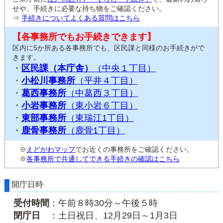
せや、手続きに必要な持ち物をご確認ください。
⇒
手続きについてよくある質問はこちら
【各事務所でもお手続きできます】
区内に5か所ある各事務所でも、区民課と同様のお手続きがで
きます。
・
区民課（本庁舎）
（中央１丁目）
・
小松川事務所
（平井４丁目）
・
葛西事務所
（中葛西３丁目）
・
小岩事務所
（東小岩６丁目）
・
東部事務所
（東瑞江1丁目）
・
鹿骨事務所
（鹿骨1丁目）
※
えどがわマップ
でお近くの事務所をご確認ください。
※
各事務所で共通してできる手続きの確認はこちら
開庁日時
受付時間
：午前８時30分～午後５時
閉庁日
：土日祝日、12月29日～1月3日