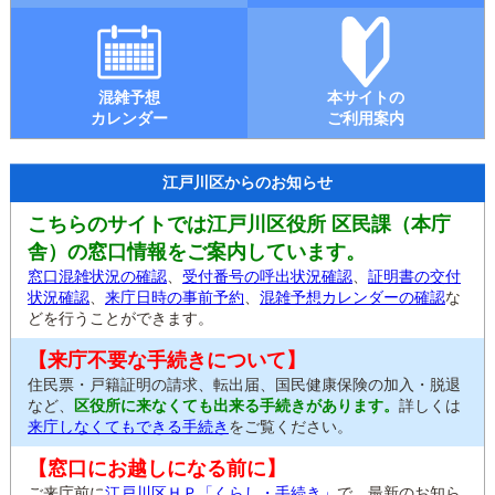
混雑予想
本サイトの
カレンダー
ご利用案内
江戸川区からのお知らせ
こちらのサイトでは江戸川区役所 区民課（本庁
舎）の窓口情報をご案内しています。
窓口混雑状況の確認
、
受付番号の呼出状況確認
、
証明書の交付
状況確認
、
来庁日時の事前予約
、
混雑予想カレンダーの確認
な
どを行うことができます。
【来庁不要な手続きについて】
住民票・戸籍証明の請求、転出届、国民健康保険の加入・脱退
など、
区役所に来なくても出来る手続きがあります。
詳しくは
来庁しなくてもできる手続き
をご覧ください。
【窓口にお越しになる前に】
ご来庁前に
江戸川区ＨＰ「くらし・手続き」
で、最新のお知ら