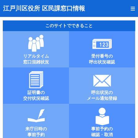
トップページ
江戸川区役所 区民課窓口情報
リアルタイム窓口混雑状況
このサイトでできること
受付番号の呼出状況確認
証明書の交付状況確認
リアルタイム
受付番号の
呼出状況のメール通知登録
窓口混雑状況
呼出状況確認
来庁日時の事前予約
事前予約の確認・取消
証明書の
呼出状況の
混雑予想カレンダー
交付状況確認
メール通知登録
本サイトのご利用案内
来庁日時の
事前予約の
事前予約
確認・取消