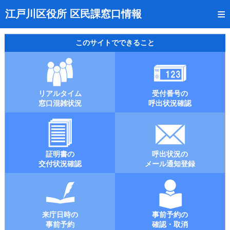
トップページ
江戸川区役所 区民課窓口情報
リアルタイム窓口混雑状況
このサイトでできること
受付番号の呼出状況確認
証明書の交付状況確認
リアルタイム
受付番号の
呼出状況のメール通知登録
窓口混雑状況
呼出状況確認
来庁日時の事前予約
事前予約の確認・取消
証明書の
呼出状況の
混雑予想カレンダー
交付状況確認
メール通知登録
本サイトのご利用案内
来庁日時の
事前予約の
事前予約
確認・取消