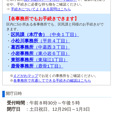
せや、手続きに必要な持ち物をご確認ください。
⇒
手続きについてよくある質問はこちら
【各事務所でもお手続きできます】
区内に5か所ある各事務所でも、区民課と同様のお手続きがで
きます。
・
区民課（本庁舎）
（中央１丁目）
・
小松川事務所
（平井４丁目）
・
葛西事務所
（中葛西３丁目）
・
小岩事務所
（東小岩６丁目）
・
東部事務所
（東瑞江1丁目）
・
鹿骨事務所
（鹿骨1丁目）
※
えどがわマップ
でお近くの事務所をご確認ください。
※
各事務所で共通してできる手続きの確認はこちら
開庁日時
受付時間
：午前８時30分～午後５時
閉庁日
：土日祝日、12月29日～1月3日