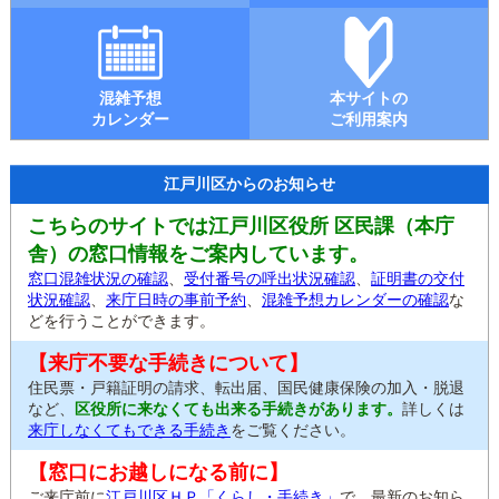
混雑予想
本サイトの
カレンダー
ご利用案内
江戸川区からのお知らせ
こちらのサイトでは江戸川区役所 区民課（本庁
舎）の窓口情報をご案内しています。
窓口混雑状況の確認
、
受付番号の呼出状況確認
、
証明書の交付
状況確認
、
来庁日時の事前予約
、
混雑予想カレンダーの確認
な
どを行うことができます。
【来庁不要な手続きについて】
住民票・戸籍証明の請求、転出届、国民健康保険の加入・脱退
など、
区役所に来なくても出来る手続きがあります。
詳しくは
来庁しなくてもできる手続き
をご覧ください。
【窓口にお越しになる前に】
ご来庁前に
江戸川区ＨＰ「くらし・手続き」
で、最新のお知ら