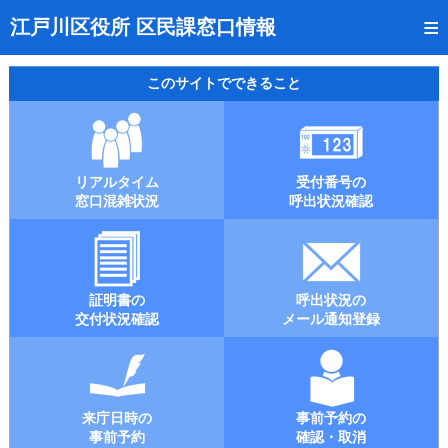
トップページ
江戸川区役所 区民課窓口情報
リアルタイム窓口混雑状況
このサイトでできること
受付番号の呼出状況確認
証明書の交付状況確認
リアルタイム
受付番号の
呼出状況のメール通知登録
窓口混雑状況
呼出状況確認
来庁日時の事前予約
事前予約の確認・取消
証明書の
呼出状況の
混雑予想カレンダー
交付状況確認
メール通知登録
本サイトのご利用案内
来庁日時の
事前予約の
事前予約
確認・取消