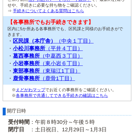
せや、手続きに必要な持ち物をご確認ください。
⇒
手続きについてよくある質問はこちら
【各事務所でもお手続きできます】
区内に5か所ある各事務所でも、区民課と同様のお手続きがで
きます。
・
区民課（本庁舎）
（中央１丁目）
・
小松川事務所
（平井４丁目）
・
葛西事務所
（中葛西３丁目）
・
小岩事務所
（東小岩６丁目）
・
東部事務所
（東瑞江1丁目）
・
鹿骨事務所
（鹿骨1丁目）
※
えどがわマップ
でお近くの事務所をご確認ください。
※
各事務所で共通してできる手続きの確認はこちら
開庁日時
受付時間
：午前８時30分～午後５時
閉庁日
：土日祝日、12月29日～1月3日