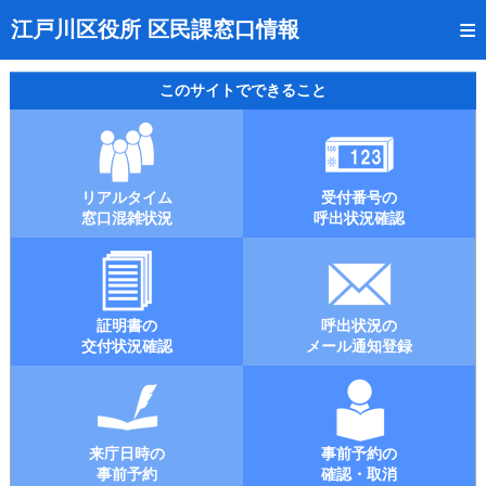
トップページ
江戸川区役所 区民課窓口情報
リアルタイム窓口混雑状況
このサイトでできること
受付番号の呼出状況確認
証明書の交付状況確認
リアルタイム
受付番号の
呼出状況のメール通知登録
窓口混雑状況
呼出状況確認
来庁日時の事前予約
事前予約の確認・取消
証明書の
呼出状況の
混雑予想カレンダー
交付状況確認
メール通知登録
本サイトのご利用案内
来庁日時の
事前予約の
事前予約
確認・取消