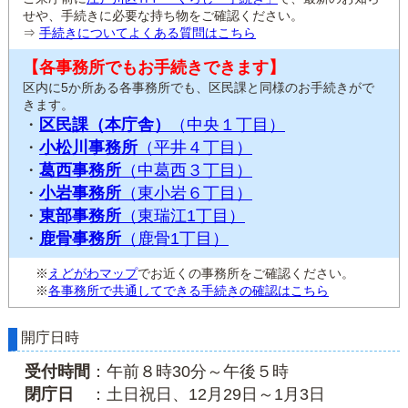
せや、手続きに必要な持ち物をご確認ください。
⇒
手続きについてよくある質問はこちら
【各事務所でもお手続きできます】
区内に5か所ある各事務所でも、区民課と同様のお手続きがで
きます。
・
区民課（本庁舎）
（中央１丁目）
・
小松川事務所
（平井４丁目）
・
葛西事務所
（中葛西３丁目）
・
小岩事務所
（東小岩６丁目）
・
東部事務所
（東瑞江1丁目）
・
鹿骨事務所
（鹿骨1丁目）
※
えどがわマップ
でお近くの事務所をご確認ください。
※
各事務所で共通してできる手続きの確認はこちら
開庁日時
受付時間
：午前８時30分～午後５時
閉庁日
：土日祝日、12月29日～1月3日