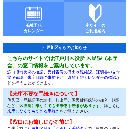
混雑予想
本サイトの
カレンダー
ご利用案内
江戸川区からのお知らせ
こちらのサイトでは江戸川区役所 区民課（本庁
舎）の窓口情報をご案内しています。
窓口混雑状況の確認
、
受付番号の呼出状況確認
、
証明書の交付
状況確認
、
来庁日時の事前予約
、
混雑予想カレンダーの確認
な
どを行うことができます。
【来庁不要な手続きについて】
住民票・戸籍証明の請求、転出届、国民健康保険の加入・脱退
など、
区役所に来なくても出来る手続きがあります。
詳しくは
来庁しなくてもできる手続き
をご覧ください。
【窓口にお越しになる前に】
ご来庁前に
江戸川区ＨＰ「くらし・手続き」
で、最新のお知ら