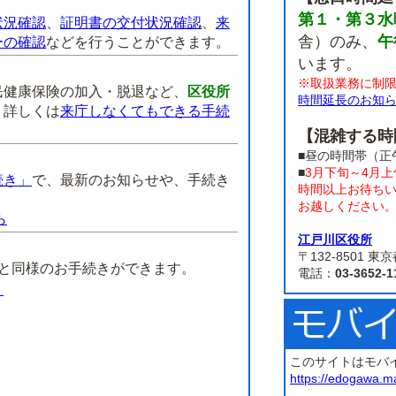
第１・第３水
状況確認
、
証明書の交付状況確認
、
来
舎）のみ、
午
ーの確認
などを行うことができます。
います。
※取扱業務に制
民健康保険の加入・脱退など、
区役所
時間延長のお知
。
詳しくは
来庁しなくてもできる手続
【混雑する時
■昼の時間帯（正
■
3月下旬～4月
続き」
で、最新のお知らせや、手続き
時間以上お待ち
お越しください
ら
江戸川区役所
】
〒132-8501
課と同様のお手続きができます。
電話：
03-3652-1
）
このサイトはモバ
https://edogawa.m