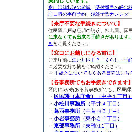
案内しています。
窓口混雑状況の確認
、
受付番号の呼出
庁日時の事前予約
、
混雑予想カレンダ
【来庁不要な手続きについて】
住民票・戸籍証明の請求、転出届、国
に来なくても出来る手続きがあります
き
をご覧ください。
【窓口にお越しになる前に】
ご来庁前に
江戸川区ＨＰ「くらし・手
に必要な持ち物をご確認ください。
⇒
手続きについてよくある質問はこち
【各事務所でもお手続きできます
区内に5か所ある各事務所でも、区民
・
区民課（本庁舎）
（中央１丁目
・
小松川事務所
（平井４丁目）
・
葛西事務所
（中葛西３丁目）
・
小岩事務所
（東小岩６丁目）
・
東部事務所
（東瑞江1丁目）