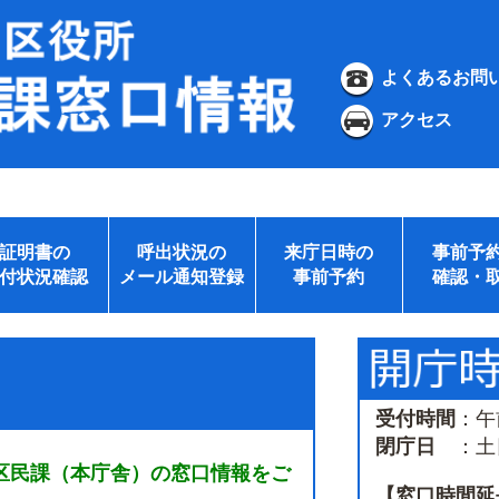
よくあるお問
アクセス
証明書の
呼出状況の
来庁日時の
事前予
付状況確認
メール通知登録
事前予約
確認・
受付時間
：午
閉庁日
：土日
区民課（本庁舎）の窓口情報をご
【窓口時間延