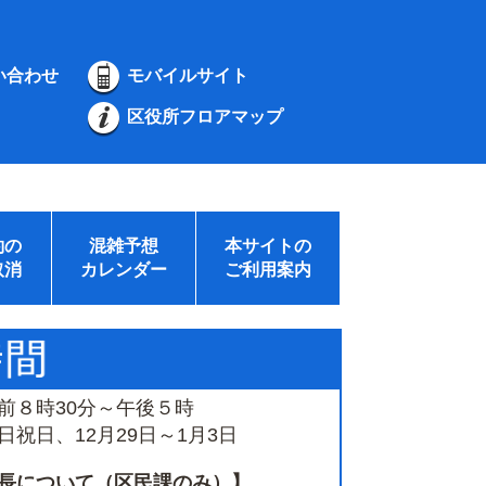
い合わせ
モバイルサイト
区役所フロアマップ
約の
混雑予想
本サイトの
取消
カレンダー
ご利用案内
前８時30分～午後５時
祝日、12月29日～1月3日
長について（区民課のみ）】