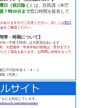
曜日（祝日除く）
は、区民課（本庁
後７時30分まで
窓口時間を延長して
限がありますのでご注意ください。詳しくは
窓口
らせ
をご確認ください。
間帯・時期について】
午頃～午後２時頃）は大変混みあいます。
上旬、大型連休・年末年始の前後は、受付まで２
いただく場合もあります。お時間に余裕をもって
。
 東京都江戸川区中央１－４－１
151
（代表）
イルにも対応しています。
adoguchi.website/mobile/