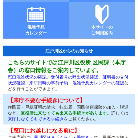
混雑予想
本サイトの
カレンダー
ご利用案内
江戸川区からのお知らせ
こちらのサイトでは江戸川区役所 区民課（本庁
舎）の窓口情報をご案内しています。
窓口混雑状況の確認
、
受付番号の呼出状況確認
、
証明書の交付
状況確認
、
来庁日時の事前予約
、
混雑予想カレンダーの確認
な
どを行うことができます。
【来庁不要な手続きについて】
住民票・戸籍証明の請求、転出届、国民健康保険の加入・脱退
など、
区役所に来なくても出来る手続きがあります。
詳しくは
来庁しなくてもできる手続き
をご覧ください。
【窓口にお越しになる前に】
ご来庁前に
江戸川区ＨＰ「くらし・手続き」
で、最新のお知ら