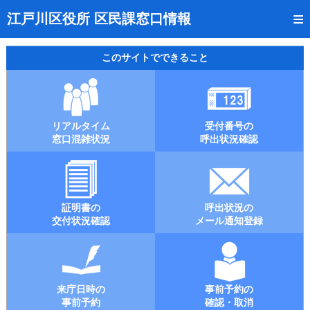
トップページ
江戸川区役所 区民課窓口情報
リアルタイム窓口混雑状況
このサイトでできること
受付番号の呼出状況確認
証明書の交付状況確認
リアルタイム
受付番号の
呼出状況のメール通知登録
窓口混雑状況
呼出状況確認
来庁日時の事前予約
事前予約の確認・取消
証明書の
呼出状況の
混雑予想カレンダー
交付状況確認
メール通知登録
本サイトのご利用案内
来庁日時の
事前予約の
事前予約
確認・取消