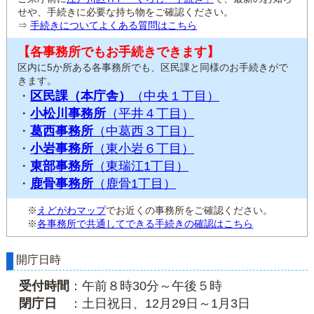
せや、手続きに必要な持ち物をご確認ください。
⇒
手続きについてよくある質問はこちら
【各事務所でもお手続きできます】
区内に5か所ある各事務所でも、区民課と同様のお手続きがで
きます。
・
区民課（本庁舎）
（中央１丁目）
・
小松川事務所
（平井４丁目）
・
葛西事務所
（中葛西３丁目）
・
小岩事務所
（東小岩６丁目）
・
東部事務所
（東瑞江1丁目）
・
鹿骨事務所
（鹿骨1丁目）
※
えどがわマップ
でお近くの事務所をご確認ください。
※
各事務所で共通してできる手続きの確認はこちら
開庁日時
受付時間
：午前８時30分～午後５時
閉庁日
：土日祝日、12月29日～1月3日