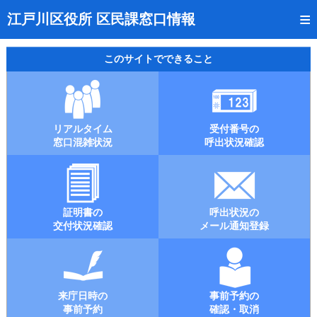
トップページ
江戸川区役所 区民課窓口情報
リアルタイム窓口混雑状況
このサイトでできること
受付番号の呼出状況確認
証明書の交付状況確認
リアルタイム
受付番号の
呼出状況のメール通知登録
窓口混雑状況
呼出状況確認
来庁日時の事前予約
事前予約の確認・取消
証明書の
呼出状況の
混雑予想カレンダー
交付状況確認
メール通知登録
本サイトのご利用案内
来庁日時の
事前予約の
事前予約
確認・取消