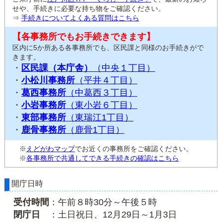
せや、手続きに必要な持ち物をご確認ください。
⇒
手続きについてよくある質問はこちら
【各事務所でもお手続きできます】
区内に5か所ある各事務所でも、区民課と同様のお手続きがで
きます。
・
区民課（本庁舎）
（中央１丁目）
・
小松川事務所
（平井４丁目）
・
葛西事務所
（中葛西３丁目）
・
小岩事務所
（東小岩６丁目）
・
東部事務所
（東瑞江1丁目）
・
鹿骨事務所
（鹿骨1丁目）
※
えどがわマップ
でお近くの事務所をご確認ください。
※
各事務所で共通してできる手続きの確認はこちら
開庁日時
受付時間
：午前８時30分～午後５時
閉庁日
：土日祝日、12月29日～1月3日