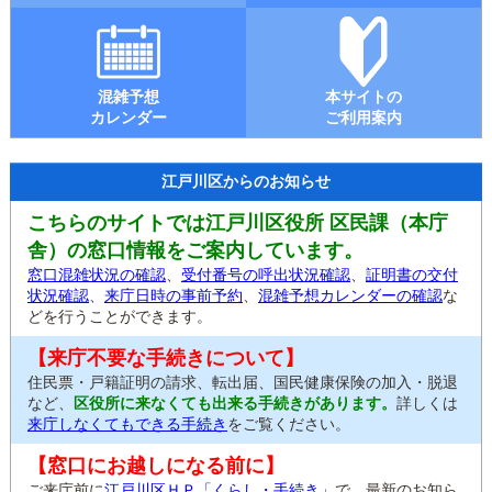
混雑予想
本サイトの
カレンダー
ご利用案内
江戸川区からのお知らせ
こちらのサイトでは江戸川区役所 区民課（本庁
舎）の窓口情報をご案内しています。
窓口混雑状況の確認
、
受付番号の呼出状況確認
、
証明書の交付
状況確認
、
来庁日時の事前予約
、
混雑予想カレンダーの確認
な
どを行うことができます。
【来庁不要な手続きについて】
住民票・戸籍証明の請求、転出届、国民健康保険の加入・脱退
など、
区役所に来なくても出来る手続きがあります。
詳しくは
来庁しなくてもできる手続き
をご覧ください。
【窓口にお越しになる前に】
ご来庁前に
江戸川区ＨＰ「くらし・手続き」
で、最新のお知ら