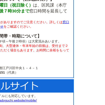
曜日（祝日除く）
は、区民課（本庁
後７時30分まで
窓口時間を延長して
限がありますのでご注意ください。詳しくは
窓口
らせ
をご確認ください。
間帯・時期について】
午頃～午後２時頃）は大変混みあいます。
上旬、大型連休・年末年始の前後は、受付まで２
いただく場合もあります。お時間に余裕をもって
。
 東京都江戸川区中央１－４－１
151
（代表）
イルにも対応しています。
adoguchi.website/mobile/