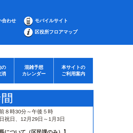
い合わせ
モバイルサイト
区役所フロアマップ
約の
混雑予想
本サイトの
取消
カレンダー
ご利用案内
前８時30分～午後５時
祝日、12月29日～1月3日
長について（区民課のみ）】