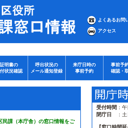
よくあるお問
アクセス
証明書の
呼出状況の
来庁日時の
事前予
付状況確認
メール通知登録
事前予約
確認・
受付時間
：午
閉庁日
：土日
区民課（本庁舎）の窓口情報をご
【窓口時間延