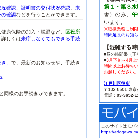
第１・第３水
状況確認
、
証明書の交付状況確認
、
来
舎）のみ、
午
ーの確認
などを行うことができます。
います。
※取扱業務に制
民健康保険の加入・脱退など、
区役所
時間延長のお知
。
詳しくは
来庁しなくてもできる手続
【混雑する時
■昼の時間帯（正
■
3月下旬～4月
続き」
で、最新のお知らせや、手続き
時間以上お待ち
お越しください
ら
江戸川区役所
】
〒132-8501
課と同様のお手続きができます。
電話：
03-3652-1
）
このサイトはモバ
https://edogawa.m