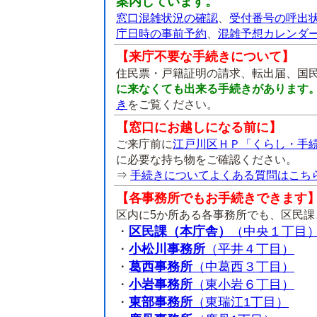
案内しています。
窓口混雑状況の確認
、
受付番号の呼出
庁日時の事前予約
、
混雑予想カレンダ
【来庁不要な手続きについて】
住民票・戸籍証明の請求、転出届、国
に来なくても出来る手続きがあります
き
をご覧ください。
【窓口にお越しになる前に】
ご来庁前に
江戸川区ＨＰ「くらし・手
に必要な持ち物をご確認ください。
⇒
手続きについてよくある質問はこち
【各事務所でもお手続きできます
区内に5か所ある各事務所でも、区民
・
区民課（本庁舎）
（中央１丁目
・
小松川事務所
（平井４丁目）
・
葛西事務所
（中葛西３丁目）
・
小岩事務所
（東小岩６丁目）
・
東部事務所
（東瑞江1丁目）