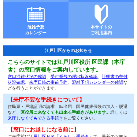
混雑予想
本サイトの
カレンダー
ご利用案内
江戸川区からのお知らせ
こちらのサイトでは江戸川区役所 区民課（本庁
舎）の窓口情報をご案内しています。
窓口混雑状況の確認
、
受付番号の呼出状況確認
、
証明書の交付
状況確認
、
来庁日時の事前予約
、
混雑予想カレンダーの確認
な
どを行うことができます。
【来庁不要な手続きについて】
住民票・戸籍証明の請求、転出届、国民健康保険の加入・脱退
など、
区役所に来なくても出来る手続きがあります。
詳しくは
来庁しなくてもできる手続き
をご覧ください。
【窓口にお越しになる前に】
ご来庁前に
江戸川区ＨＰ「くらし・手続き」
で、最新のお知ら