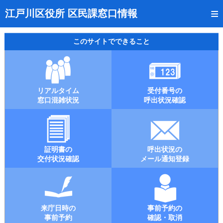
トップページ
江戸川区役所 区民課窓口情報
リアルタイム窓口混雑状況
このサイトでできること
受付番号の呼出状況確認
証明書の交付状況確認
リアルタイム
受付番号の
呼出状況のメール通知登録
窓口混雑状況
呼出状況確認
来庁日時の事前予約
事前予約の確認・取消
証明書の
呼出状況の
混雑予想カレンダー
交付状況確認
メール通知登録
本サイトのご利用案内
来庁日時の
事前予約の
事前予約
確認・取消