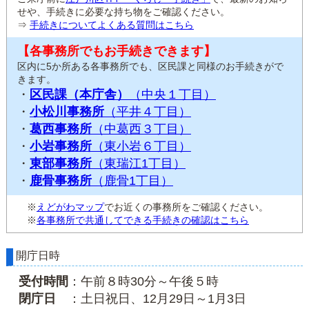
せや、手続きに必要な持ち物をご確認ください。
⇒
手続きについてよくある質問はこちら
【各事務所でもお手続きできます】
区内に5か所ある各事務所でも、区民課と同様のお手続きがで
きます。
・
区民課（本庁舎）
（中央１丁目）
・
小松川事務所
（平井４丁目）
・
葛西事務所
（中葛西３丁目）
・
小岩事務所
（東小岩６丁目）
・
東部事務所
（東瑞江1丁目）
・
鹿骨事務所
（鹿骨1丁目）
※
えどがわマップ
でお近くの事務所をご確認ください。
※
各事務所で共通してできる手続きの確認はこちら
開庁日時
受付時間
：午前８時30分～午後５時
閉庁日
：土日祝日、12月29日～1月3日