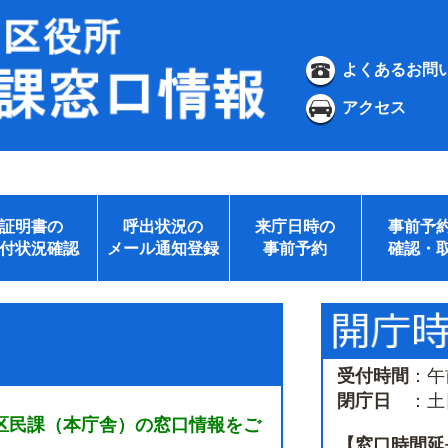
よくあるお問
アクセス
証明書の
呼出状況の
来庁日時の
事前予
付状況確認
メール通知登録
事前予約
確認・
受付時間
：午
閉庁日
：土日
区民課（本庁舎）の窓口情報をご
【窓口時間延