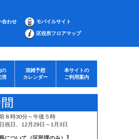
い合わせ
モバイルサイト
区役所フロアマップ
約の
混雑予想
本サイトの
取消
カレンダー
ご利用案内
前８時30分～午後５時
祝日、12月29日～1月3日
長について（区民課のみ）】