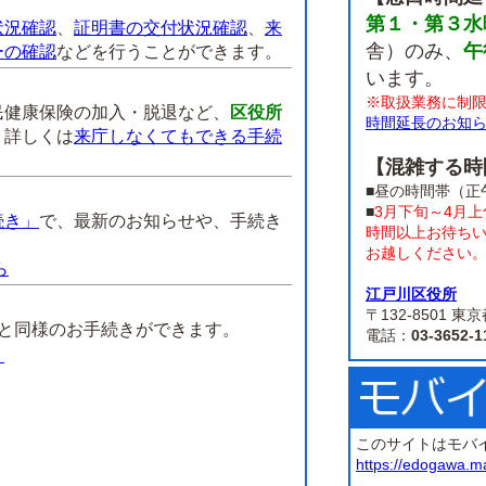
第１・第３水
状況確認
、
証明書の交付状況確認
、
来
舎）のみ、
午
ーの確認
などを行うことができます。
います。
※取扱業務に制
民健康保険の加入・脱退など、
区役所
時間延長のお知
。
詳しくは
来庁しなくてもできる手続
【混雑する時
■昼の時間帯（正
■
3月下旬～4月
続き」
で、最新のお知らせや、手続き
時間以上お待ち
お越しください
ら
江戸川区役所
】
〒132-8501
課と同様のお手続きができます。
電話：
03-3652-1
）
このサイトはモバ
https://edogawa.m