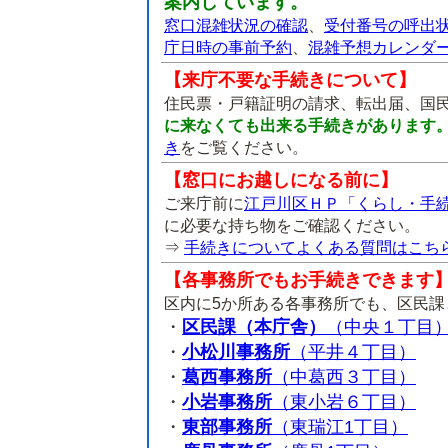
案内しています。
窓口混雑状況の確認
、
受付番号の呼出
庁日時の事前予約
、
混雑予想カレンダ
【来庁不要な手続きについて】
住民票・戸籍証明の請求、転出届、国
に来なくても出来る手続きがあります
き
をご覧ください。
【窓口にお越しになる前に】
ご来庁前に
江戸川区ＨＰ「くらし・手
に必要な持ち物をご確認ください。
⇒
手続きについてよくある質問はこち
【各事務所でもお手続きできます
区内に5か所ある各事務所でも、区民
・
区民課（本庁舎）
（中央１丁目
・
小松川事務所
（平井４丁目）
・
葛西事務所
（中葛西３丁目）
・
小岩事務所
（東小岩６丁目）
・
東部事務所
（東瑞江1丁目）