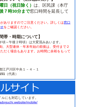
曜日（祝日除く）
は、区民課（本庁
後７時30分まで
窓口時間を延長して
限がありますのでご注意ください。詳しくは
窓口
らせ
をご確認ください。
間帯・時期について】
午頃～午後２時頃）は大変混みあいます。
上旬、大型連休・年末年始の前後は、受付まで２
いただく場合もあります。お時間に余裕をもって
。
 東京都江戸川区中央１－４－１
151
（代表）
イルにも対応しています。
adoguchi.website/mobile/