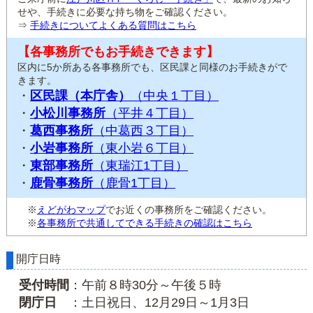
せや、手続きに必要な持ち物をご確認ください。
⇒
手続きについてよくある質問はこちら
【各事務所でもお手続きできます】
区内に5か所ある各事務所でも、区民課と同様のお手続きがで
きます。
・
区民課（本庁舎）
（中央１丁目）
・
小松川事務所
（平井４丁目）
・
葛西事務所
（中葛西３丁目）
・
小岩事務所
（東小岩６丁目）
・
東部事務所
（東瑞江1丁目）
・
鹿骨事務所
（鹿骨1丁目）
※
えどがわマップ
でお近くの事務所をご確認ください。
※
各事務所で共通してできる手続きの確認はこちら
開庁日時
受付時間
：午前８時30分～午後５時
閉庁日
：土日祝日、12月29日～1月3日