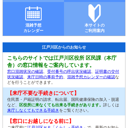
混雑予想
本サイトの
カレンダー
ご利用案内
江戸川区からのお知らせ
こちらのサイトでは江戸川区役所 区民課（本庁
舎）の窓口情報をご案内しています。
窓口混雑状況の確認
、
受付番号の呼出状況確認
、
証明書の交付
状況確認
、
来庁日時の事前予約
、
混雑予想カレンダーの確認
な
どを行うことができます。
【来庁不要な手続きについて】
住民票・戸籍証明の請求、転出届、国民健康保険の加入・脱退
など、
区役所に来なくても出来る手続きがあります。
詳しくは
来庁しなくてもできる手続き
をご覧ください。
【窓口にお越しになる前に】
ご来庁前に
江戸川区ＨＰ「くらし・手続き」
で、最新のお知ら