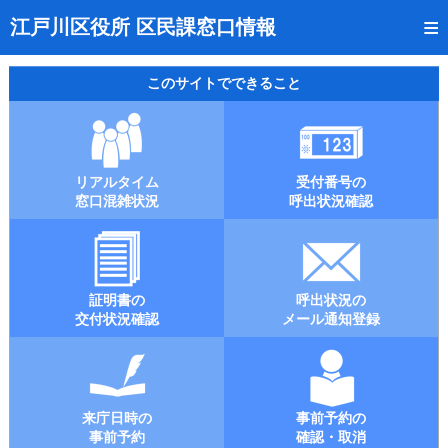
トップページ
江戸川区役所 区民課窓口情報
リアルタイム窓口混雑状況
このサイトでできること
受付番号の呼出状況確認
証明書の交付状況確認
リアルタイム
受付番号の
呼出状況のメール通知登録
窓口混雑状況
呼出状況確認
来庁日時の事前予約
事前予約の確認・取消
証明書の
呼出状況の
混雑予想カレンダー
交付状況確認
メール通知登録
本サイトのご利用案内
来庁日時の
事前予約の
事前予約
確認・取消