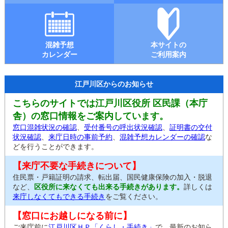
混雑予想
本サイトの
カレンダー
ご利用案内
江戸川区からのお知らせ
こちらのサイトでは江戸川区役所 区民課（本庁
舎）の窓口情報をご案内しています。
窓口混雑状況の確認
、
受付番号の呼出状況確認
、
証明書の交付
状況確認
、
来庁日時の事前予約
、
混雑予想カレンダーの確認
な
どを行うことができます。
【来庁不要な手続きについて】
住民票・戸籍証明の請求、転出届、国民健康保険の加入・脱退
など、
区役所に来なくても出来る手続きがあります。
詳しくは
来庁しなくてもできる手続き
をご覧ください。
【窓口にお越しになる前に】
ご来庁前に
江戸川区ＨＰ「くらし・手続き」
で、最新のお知ら