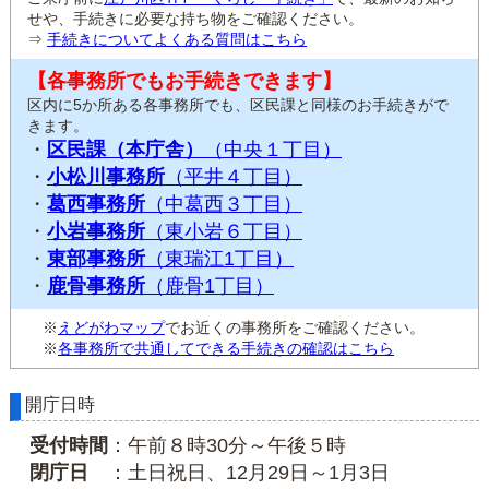
せや、手続きに必要な持ち物をご確認ください。
⇒
手続きについてよくある質問はこちら
【各事務所でもお手続きできます】
区内に5か所ある各事務所でも、区民課と同様のお手続きがで
きます。
・
区民課（本庁舎）
（中央１丁目）
・
小松川事務所
（平井４丁目）
・
葛西事務所
（中葛西３丁目）
・
小岩事務所
（東小岩６丁目）
・
東部事務所
（東瑞江1丁目）
・
鹿骨事務所
（鹿骨1丁目）
※
えどがわマップ
でお近くの事務所をご確認ください。
※
各事務所で共通してできる手続きの確認はこちら
開庁日時
受付時間
：午前８時30分～午後５時
閉庁日
：土日祝日、12月29日～1月3日