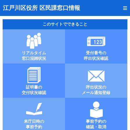
トップページ
江戸川区役所 区民課窓口情報
リアルタイム窓口混雑状況
このサイトでできること
受付番号の呼出状況確認
証明書の交付状況確認
リアルタイム
受付番号の
呼出状況のメール通知登録
窓口混雑状況
呼出状況確認
来庁日時の事前予約
事前予約の確認・取消
証明書の
呼出状況の
混雑予想カレンダー
交付状況確認
メール通知登録
本サイトのご利用案内
来庁日時の
事前予約の
事前予約
確認・取消