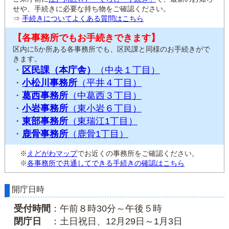
せや、手続きに必要な持ち物をご確認ください。
⇒
手続きについてよくある質問はこちら
【各事務所でもお手続きできます】
区内に5か所ある各事務所でも、区民課と同様のお手続きがで
きます。
・
区民課（本庁舎）
（中央１丁目）
・
小松川事務所
（平井４丁目）
・
葛西事務所
（中葛西３丁目）
・
小岩事務所
（東小岩６丁目）
・
東部事務所
（東瑞江1丁目）
・
鹿骨事務所
（鹿骨1丁目）
※
えどがわマップ
でお近くの事務所をご確認ください。
※
各事務所で共通してできる手続きの確認はこちら
開庁日時
受付時間
：午前８時30分～午後５時
閉庁日
：土日祝日、12月29日～1月3日