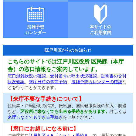
混雑予想
本サイトの
カレンダー
ご利用案内
江戸川区からのお知らせ
こちらのサイトでは江戸川区役所 区民課（本庁
舎）の窓口情報をご案内しています。
窓口混雑状況の確認
、
受付番号の呼出状況確認
、
証明書の交付
状況確認
、
来庁日時の事前予約
、
混雑予想カレンダーの確認
な
どを行うことができます。
【来庁不要な手続きについて】
住民票・戸籍証明の請求、転出届、国民健康保険の加入・脱退
など、
区役所に来なくても出来る手続きがあります。
詳しくは
来庁しなくてもできる手続き
をご覧ください。
【窓口にお越しになる前に】
ご来庁前に
江戸川区ＨＰ「くらし・手続き」
で、最新のお知ら