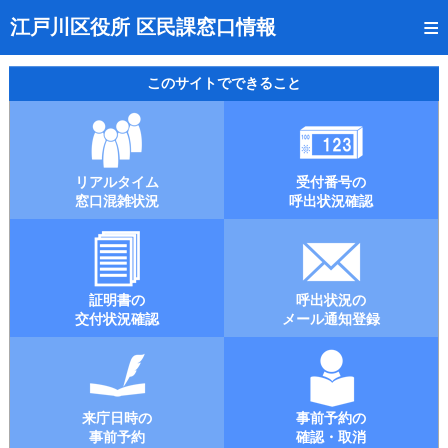
トップページ
江戸川区役所 区民課窓口情報
リアルタイム窓口混雑状況
このサイトでできること
受付番号の呼出状況確認
証明書の交付状況確認
リアルタイム
受付番号の
呼出状況のメール通知登録
窓口混雑状況
呼出状況確認
来庁日時の事前予約
事前予約の確認・取消
証明書の
呼出状況の
混雑予想カレンダー
交付状況確認
メール通知登録
本サイトのご利用案内
来庁日時の
事前予約の
事前予約
確認・取消