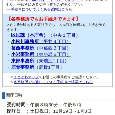
せや、手続きに必要な持ち物をご確認ください。
⇒
手続きについてよくある質問はこちら
【各事務所でもお手続きできます】
区内に5か所ある各事務所でも、区民課と同様のお手続きがで
きます。
・
区民課（本庁舎）
（中央１丁目）
・
小松川事務所
（平井４丁目）
・
葛西事務所
（中葛西３丁目）
・
小岩事務所
（東小岩６丁目）
・
東部事務所
（東瑞江1丁目）
・
鹿骨事務所
（鹿骨1丁目）
※
えどがわマップ
でお近くの事務所をご確認ください。
※
各事務所で共通してできる手続きの確認はこちら
開庁日時
受付時間
：午前８時30分～午後５時
閉庁日
：土日祝日、12月29日～1月3日