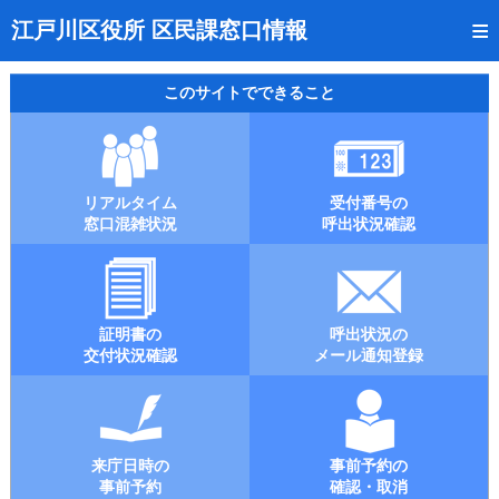
トップページ
江戸川区役所 区民課窓口情報
リアルタイム窓口混雑状況
このサイトでできること
受付番号の呼出状況確認
証明書の交付状況確認
リアルタイム
受付番号の
呼出状況のメール通知登録
窓口混雑状況
呼出状況確認
来庁日時の事前予約
事前予約の確認・取消
証明書の
呼出状況の
混雑予想カレンダー
交付状況確認
メール通知登録
本サイトのご利用案内
来庁日時の
事前予約の
事前予約
確認・取消