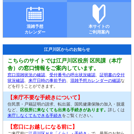
混雑予想
本サイトの
カレンダー
ご利用案内
江戸川区からのお知らせ
こちらのサイトでは江戸川区役所 区民課（本庁
舎）の窓口情報をご案内しています。
窓口混雑状況の確認
、
受付番号の呼出状況確認
、
証明書の交付
状況確認
、
来庁日時の事前予約
、
混雑予想カレンダーの確認
な
どを行うことができます。
【来庁不要な手続きについて】
住民票・戸籍証明の請求、転出届、国民健康保険の加入・脱退
など、
区役所に来なくても出来る手続きがあります。
詳しくは
来庁しなくてもできる手続き
をご覧ください。
【窓口にお越しになる前に】
ご来庁前に
江戸川区ＨＰ「くらし・手続き」
で、最新のお知ら