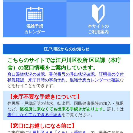
混雑予想
本サイトの
カレンダー
ご利用案内
江戸川区からのお知らせ
こちらのサイトでは江戸川区役所 区民課（本庁
舎）の窓口情報をご案内しています。
窓口混雑状況の確認
、
受付番号の呼出状況確認
、
証明書の交付
状況確認
、
来庁日時の事前予約
、
混雑予想カレンダーの確認
な
どを行うことができます。
【来庁不要な手続きについて】
住民票・戸籍証明の請求、転出届、国民健康保険の加入・脱退
など、
区役所に来なくても出来る手続きがあります。
詳しくは
来庁しなくてもできる手続き
をご覧ください。
【窓口にお越しになる前に】
ご来庁前に
江戸川区ＨＰ「くらし・手続き」
で、最新のお知ら