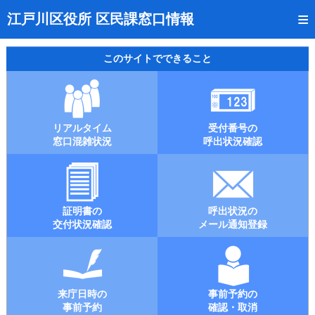
トップページ
江戸川区役所 区民課窓口情報
リアルタイム窓口混雑状況
このサイトでできること
受付番号の呼出状況確認
証明書の交付状況確認
リアルタイム
受付番号の
呼出状況のメール通知登録
窓口混雑状況
呼出状況確認
来庁日時の事前予約
事前予約の確認・取消
証明書の
呼出状況の
混雑予想カレンダー
交付状況確認
メール通知登録
本サイトのご利用案内
来庁日時の
事前予約の
事前予約
確認・取消