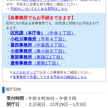
せや、手続きに必要な持ち物をご確認ください。
⇒
手続きについてよくある質問はこちら
【各事務所でもお手続きできます】
区内に5か所ある各事務所でも、区民課と同様のお手続きがで
きます。
・
区民課（本庁舎）
（中央１丁目）
・
小松川事務所
（平井４丁目）
・
葛西事務所
（中葛西３丁目）
・
小岩事務所
（東小岩６丁目）
・
東部事務所
（東瑞江1丁目）
・
鹿骨事務所
（鹿骨1丁目）
※
えどがわマップ
でお近くの事務所をご確認ください。
※
各事務所で共通してできる手続きの確認はこちら
開庁日時
受付時間
：午前８時30分～午後５時
閉庁日
：土日祝日、12月29日～1月3日