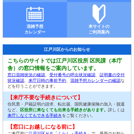
混雑予想
本サイトの
カレンダー
ご利用案内
江戸川区からのお知らせ
こちらのサイトでは江戸川区役所 区民課（本庁
舎）の窓口情報をご案内しています。
窓口混雑状況の確認
、
受付番号の呼出状況確認
、
証明書の交付
状況確認
、
来庁日時の事前予約
、
混雑予想カレンダーの確認
な
どを行うことができます。
【来庁不要な手続きについて】
住民票・戸籍証明の請求、転出届、国民健康保険の加入・脱退
など、
区役所に来なくても出来る手続きがあります。
詳しくは
来庁しなくてもできる手続き
をご覧ください。
【窓口にお越しになる前に】
ご来庁前に
江戸川区ＨＰ「くらし・手続き」
で、最新のお知ら