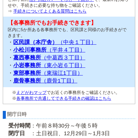
せや、手続きに必要な持ち物をご確認ください。
⇒
手続きについてよくある質問はこちら
【各事務所でもお手続きできます】
区内に5か所ある各事務所でも、区民課と同様のお手続きがで
きます。
・
区民課（本庁舎）
（中央１丁目）
・
小松川事務所
（平井４丁目）
・
葛西事務所
（中葛西３丁目）
・
小岩事務所
（東小岩６丁目）
・
東部事務所
（東瑞江1丁目）
・
鹿骨事務所
（鹿骨1丁目）
※
えどがわマップ
でお近くの事務所をご確認ください。
※
各事務所で共通してできる手続きの確認はこちら
開庁日時
受付時間
：午前８時30分～午後５時
閉庁日
：土日祝日、12月29日～1月3日