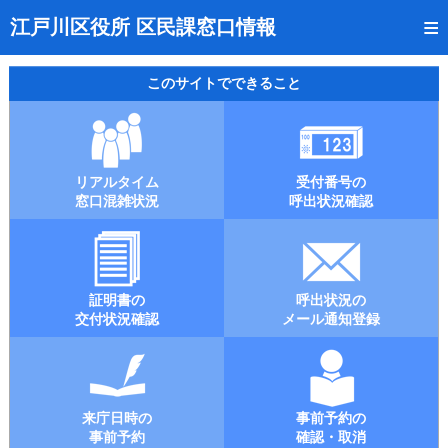
トップページ
江戸川区役所 区民課窓口情報
リアルタイム窓口混雑状況
このサイトでできること
受付番号の呼出状況確認
証明書の交付状況確認
リアルタイム
受付番号の
呼出状況のメール通知登録
窓口混雑状況
呼出状況確認
来庁日時の事前予約
事前予約の確認・取消
証明書の
呼出状況の
混雑予想カレンダー
交付状況確認
メール通知登録
本サイトのご利用案内
来庁日時の
事前予約の
事前予約
確認・取消