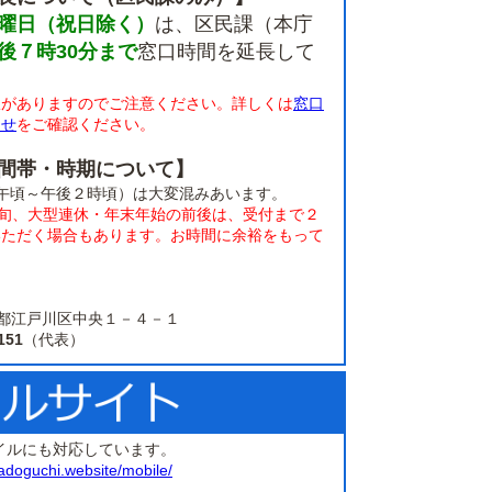
曜日（祝日除く）
は、区民課（本庁
後７時30分まで
窓口時間を延長して
限がありますのでご注意ください。詳しくは
窓口
らせ
をご確認ください。
間帯・時期について】
午頃～午後２時頃）は大変混みあいます。
上旬、大型連休・年末年始の前後は、受付まで２
いただく場合もあります。お時間に余裕をもって
。
 東京都江戸川区中央１－４－１
151
（代表）
イルにも対応しています。
adoguchi.website/mobile/