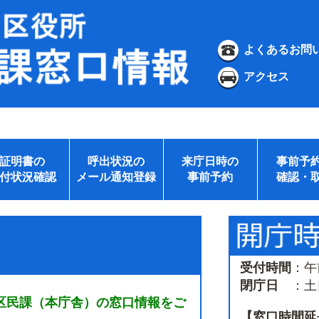
よくあるお問
アクセス
証明書の
呼出状況の
来庁日時の
事前予
付状況確認
メール通知登録
事前予約
確認・
受付時間
：午
閉庁日
：土日
区民課（本庁舎）の窓口情報をご
【窓口時間延