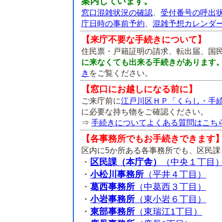
案内しています。
窓口混雑状況の確認
、
受付番号の呼出
庁日時の事前予約
、
混雑予想カレンダ
【来庁不要な手続きについて】
住民票・戸籍証明の請求、転出届、国
に来なくても出来る手続きがあります
き
をご覧ください。
【窓口にお越しになる前に】
ご来庁前に
江戸川区ＨＰ「くらし・手
に必要な持ち物をご確認ください。
⇒
手続きについてよくある質問はこち
【各事務所でもお手続きできます
区内に5か所ある各事務所でも、区民
・
区民課（本庁舎）
（中央１丁目
・
小松川事務所
（平井４丁目）
・
葛西事務所
（中葛西３丁目）
・
小岩事務所
（東小岩６丁目）
・
東部事務所
（東瑞江1丁目）