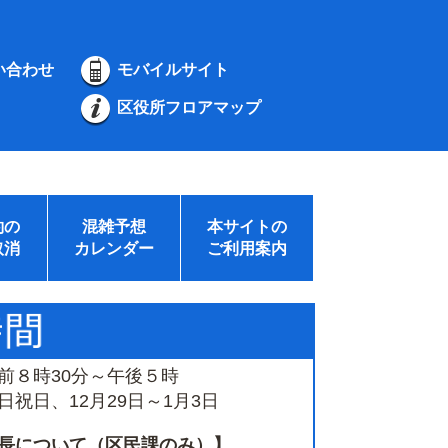
い合わせ
モバイルサイト
区役所フロアマップ
約の
混雑予想
本サイトの
取消
カレンダー
ご利用案内
前８時30分～午後５時
祝日、12月29日～1月3日
長について（区民課のみ）】