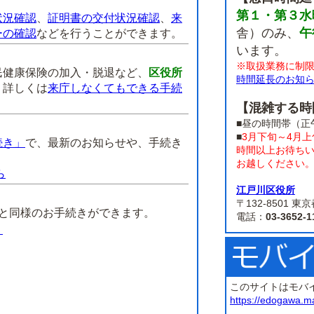
第１・第３水
状況確認
、
証明書の交付状況確認
、
来
舎）のみ、
午
ーの確認
などを行うことができます。
います。
※取扱業務に制
民健康保険の加入・脱退など、
区役所
時間延長のお知
。
詳しくは
来庁しなくてもできる手続
【混雑する時
■昼の時間帯（正
■
3月下旬～4月
続き」
で、最新のお知らせや、手続き
時間以上お待ち
お越しください
ら
江戸川区役所
】
〒132-8501
課と同様のお手続きができます。
電話：
03-3652-1
）
このサイトはモバ
https://edogawa.m