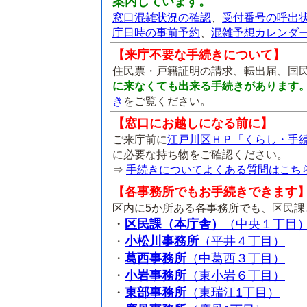
案内しています。
窓口混雑状況の確認
、
受付番号の呼出
庁日時の事前予約
、
混雑予想カレンダ
【来庁不要な手続きについて】
住民票・戸籍証明の請求、転出届、国
に来なくても出来る手続きがあります
き
をご覧ください。
【窓口にお越しになる前に】
ご来庁前に
江戸川区ＨＰ「くらし・手
に必要な持ち物をご確認ください。
⇒
手続きについてよくある質問はこち
【各事務所でもお手続きできます
区内に5か所ある各事務所でも、区民
・
区民課（本庁舎）
（中央１丁目
・
小松川事務所
（平井４丁目）
・
葛西事務所
（中葛西３丁目）
・
小岩事務所
（東小岩６丁目）
・
東部事務所
（東瑞江1丁目）