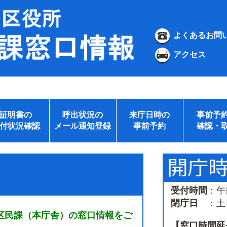
よくあるお問
アクセス
証明書の
呼出状況の
来庁日時の
事前予
付状況確認
メール通知登録
事前予約
確認・
受付時間
：午
閉庁日
：土日
区民課（本庁舎）の窓口情報をご
【窓口時間延