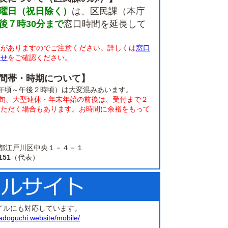
曜日（祝日除く）
は、区民課（本庁
後７時30分まで
窓口時間を延長して
限がありますのでご注意ください。詳しくは
窓口
らせ
をご確認ください。
間帯・時期について】
午頃～午後２時頃）は大変混みあいます。
上旬、大型連休・年末年始の前後は、受付まで２
いただく場合もあります。お時間に余裕をもって
。
 東京都江戸川区中央１－４－１
151
（代表）
イルにも対応しています。
adoguchi.website/mobile/