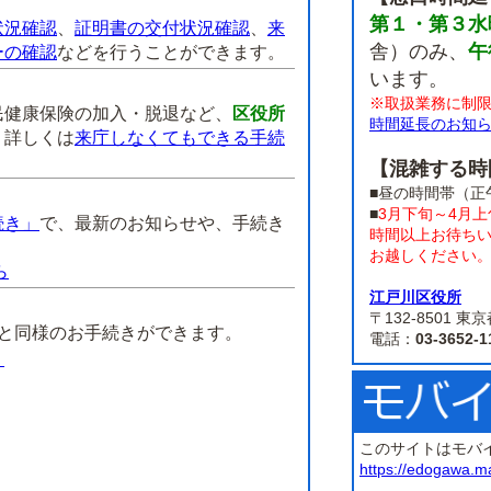
第１・第３水
状況確認
、
証明書の交付状況確認
、
来
舎）のみ、
午
ーの確認
などを行うことができます。
います。
※取扱業務に制
民健康保険の加入・脱退など、
区役所
時間延長のお知
。
詳しくは
来庁しなくてもできる手続
【混雑する時
■昼の時間帯（正
■
3月下旬～4月
続き」
で、最新のお知らせや、手続き
時間以上お待ち
お越しください
ら
江戸川区役所
】
〒132-8501
課と同様のお手続きができます。
電話：
03-3652-1
）
このサイトはモバ
https://edogawa.m