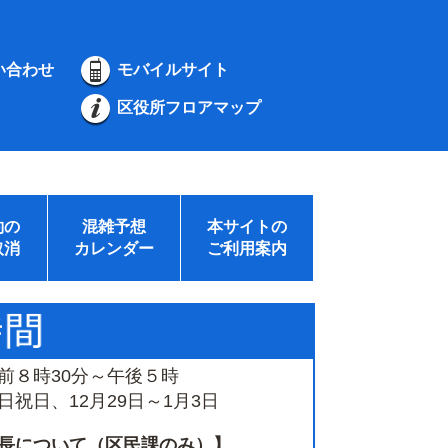
い合わせ
モバイルサイト
区役所フロアマップ
約の
混雑予想
本サイトの
取消
カレンダー
ご利用案内
前８時30分～午後５時
祝日、12月29日～1月3日
長について（区民課のみ）】