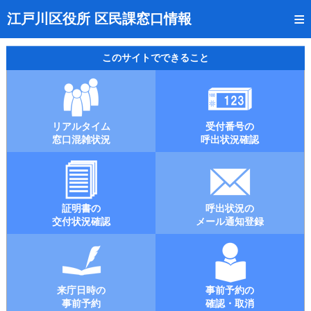
トップページ
江戸川区役所 区民課窓口情報
リアルタイム窓口混雑状況
このサイトでできること
受付番号の呼出状況確認
証明書の交付状況確認
リアルタイム
受付番号の
呼出状況のメール通知登録
窓口混雑状況
呼出状況確認
来庁日時の事前予約
事前予約の確認・取消
証明書の
呼出状況の
混雑予想カレンダー
交付状況確認
メール通知登録
本サイトのご利用案内
来庁日時の
事前予約の
事前予約
確認・取消