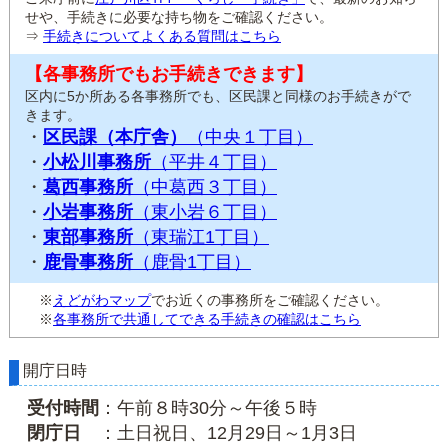
せや、手続きに必要な持ち物をご確認ください。
⇒
手続きについてよくある質問はこちら
【各事務所でもお手続きできます】
区内に5か所ある各事務所でも、区民課と同様のお手続きがで
きます。
・
区民課（本庁舎）
（中央１丁目）
・
小松川事務所
（平井４丁目）
・
葛西事務所
（中葛西３丁目）
・
小岩事務所
（東小岩６丁目）
・
東部事務所
（東瑞江1丁目）
・
鹿骨事務所
（鹿骨1丁目）
※
えどがわマップ
でお近くの事務所をご確認ください。
※
各事務所で共通してできる手続きの確認はこちら
開庁日時
受付時間
：午前８時30分～午後５時
閉庁日
：土日祝日、12月29日～1月3日