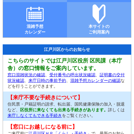
混雑予想
本サイトの
カレンダー
ご利用案内
江戸川区からのお知らせ
こちらのサイトでは江戸川区役所 区民課（本庁
舎）の窓口情報をご案内しています。
窓口混雑状況の確認
、
受付番号の呼出状況確認
、
証明書の交付
状況確認
、
来庁日時の事前予約
、
混雑予想カレンダーの確認
な
どを行うことができます。
【来庁不要な手続きについて】
住民票・戸籍証明の請求、転出届、国民健康保険の加入・脱退
など、
区役所に来なくても出来る手続きがあります。
詳しくは
来庁しなくてもできる手続き
をご覧ください。
【窓口にお越しになる前に】
ご来庁前に
江戸川区ＨＰ「くらし・手続き」
で、最新のお知ら